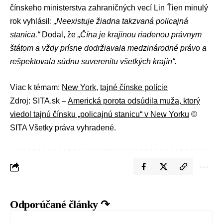
čínskeho ministerstva zahraničných vecí Lin Ťien minulý
rok vyhlásil:
„Neexistuje žiadna takzvaná policajná
stanica.“
Dodal, že
„Čína je krajinou riadenou právnym
štátom a vždy prísne dodržiavala medzinárodné právo a
rešpektovala súdnu suverenitu všetkých krajín“.
Viac k témam:
New York
,
tajné čínske polície
Zdroj: SITA.sk –
Americká porota odsúdila muža, ktorý
viedol tajnú čínsku „policajnú stanicu“ v New Yorku
©
SITA Všetky práva vyhradené.
Odporúčané články ↷