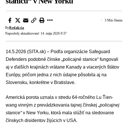
stanicu“ v New Yorku
3 Min čítania
By
Redakcia
Naposledy aktualizované: 14. mája 2026 9:37
14.5.2026 (SITA.sk) – Podľa organizácie Safeguard
Defenders podobné čínske „policajné stanice“ fungovali
aj v ďalších krajinách vrátane Kanady a viacerých štátov
Európy, pričom jedna z nich údajne pôsobila aj na
Slovensku, konkrétne v Bratislave.
Americká porota uznala v stredu 64-ročného Lu Ťien-
wang vinným z prevádzkovania tajnej čínskej
„policajnej
stanice“
v New Yorku, ktorá mala slúžiť na sledovanie
čínskych disidentov žijúcich v USA.