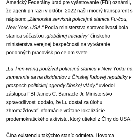
Americký Federálny úrad pre vyšetrovanie (FBI) oznámil,
že agenti pri razii v októbri 2022 našli modrý transparent s
nápisom:
„Zámorská servisná policajná stanica Fu-čou,
New York, USA.“
Podľa ministerstva spravodlivosti bola
stanica súčasťou
„globálnej iniciatívy“
čínskeho
ministerstva verejnej bezpečnosti na vytváranie
podobných pracovísk po celom svete.
„Lu Ťien-wang používal policajnú stanicu v New Yorku na
zameranie sa na disidentov z Čínskej ľudovej republiky v
prospech politickej agendy čínskej vlády,“
uviedol
zástupca FBI James C. Barnacle Jr. Ministerstvo
spravodlivosti dodalo, že Lu dostal za úlohu
zhromažďovať informácie vrátane lokalizácie
prodemokratického aktivistu, ktorý utiekol z Číny do USA.
Čína existenciu takýchto staníc odmieta. Hovorca