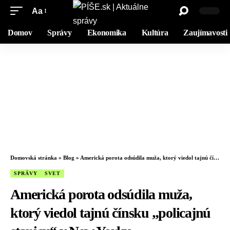
Aa
Domov
Správy
Ekonomika
Kultúra
Zaujímavosti
Domovská stránka
»
Blog
»
Americká porota odsúdila muža, ktorý viedol tajnú čínsku „policajnú stanicu“ v New Yorku
SPRÁVY
SVET
Americká porota odsúdila muža,
ktorý viedol tajnú čínsku „policajnú