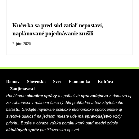
Kučerka sa pred súd zatiaľ nepostaví,
naplánované pojednávanie zrušili
2. júna 2026
Domov
Slovensko
Svet
Ekonomika
Kultúra
Zaujímavosti
Prinášame
aktuálne správy
a spoľahlivé
spravodajstvo
z domova aj
zo zahraničia v reálnom čase rýchlo prehľadne a bez zbytočného
balastu. Sledujte najnovšie politické ekonomické spoločenské aj
svetové udalosti na jednom mieste kde má
spravodajstvo
vždy
prioritu. Buďte v obraze vďaka portálu ktorý patrí medzi zdroje
aktuálnych správ
pre Slovensko aj svet.