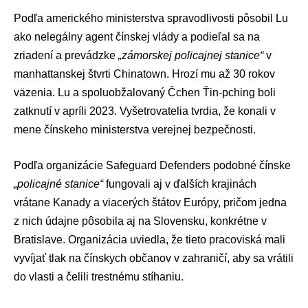
Podľa amerického ministerstva spravodlivosti pôsobil Lu
ako nelegálny agent čínskej vlády a podieľal sa na
zriadení a prevádzke
„zámorskej policajnej stanice“
v
manhattanskej štvrti Chinatown. Hrozí mu až 30 rokov
väzenia. Lu a spoluobžalovaný Čchen Ťin-pching boli
zatknutí v apríli 2023. Vyšetrovatelia tvrdia, že konali v
mene čínskeho ministerstva verejnej bezpečnosti.
Podľa organizácie Safeguard Defenders podobné čínske
„policajné stanice“
fungovali aj v ďalších krajinách
vrátane Kanady a viacerých štátov Európy, pričom jedna
z nich údajne pôsobila aj na Slovensku, konkrétne v
Bratislave. Organizácia uviedla, že tieto pracoviská mali
vyvíjať tlak na čínskych občanov v zahraničí, aby sa vrátili
do vlasti a čelili trestnému stíhaniu.