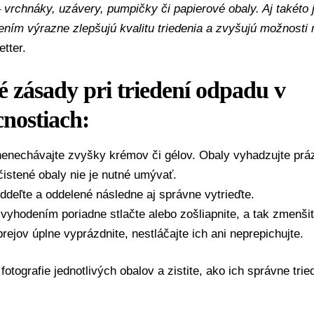
– vrchnáky, uzávery, pumpičky či papierové obaly. Aj takét
ním výrazne zlepšujú kvalitu triedenia a zvyšujú možnosti 
etter.
 zásady pri triedení odpadu v
nostiach:
nenechávajte zvyšky krémov či gélov. Obaly vyhadzujte prá
istené obaly nie je nutné umývať.
ddeľte a oddelené následne aj správne vytrieďte.
vyhodením poriadne stlačte alebo zošliapnite, a tak zmenšit
rejov úplne vyprázdnite, nestláčajte ich ani neprepichujte.
 fotografie jednotlivých obalov a zistite, ako ich správne tried