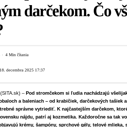
ým darčekom. Čo vša
?
4 Min čítania
 18. decembra 2025 17:37
 (SITA.sk) –
Pod stromčekom si ľudia nachádzajú všelija
obaloch a baleniach – od krabičiek, darčekových tašiek až
otrebné správne vytriediť. K najčastejším darčekom, kto
lovensku nájdu, patrí aj
kozmetika
. Každoročne sa tak v
objavujú krémy, šampóny, sprchové gély, telové mlieka, s