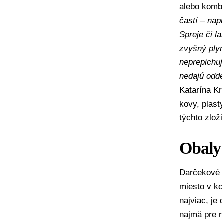
alebo komb
častí – nap
Spreje či 
zvyšný plyn
neprepichu
nedajú odde
Katarína Kr
kovy, plas
týchto zlož
Obaly
Darčekové 
miesto v ko
najviac, je
najmä pre 