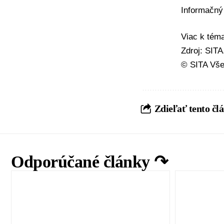
Informačný
Viac k té
Zdroj: SIT
© SITA Vše
Zdieľať tento čl
Odporúčané články ↷