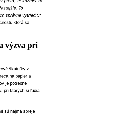
ež preto, že kozmetika
astejšie. To
ch správne vytriediť,“
nosti, ktorá sa
a výzva pri
rové škatuľky z
reca na papier a
ov je potrebné
, pri ktorých si ľudia
imi sú najmä spreje