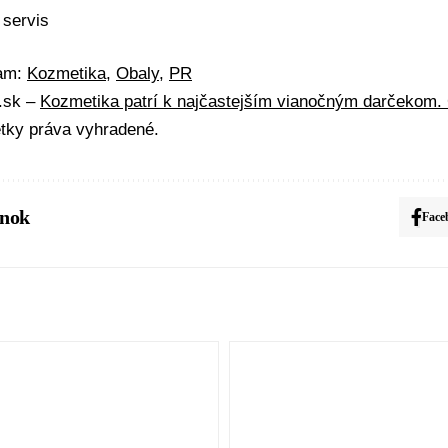
 servis
mam:
Kozmetika
,
Obaly
,
PR
A.sk –
Kozmetika patrí k najčastejším vianočným darčekom. 
tky práva vyhradené.
ánok
Face