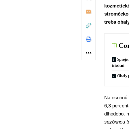
kozmetick
stromčekom
treba obal
Con
Spreje 
triedení
Obaly 
Na osobnú s
6,3 percent
dlhodobo, n
sezónnou t