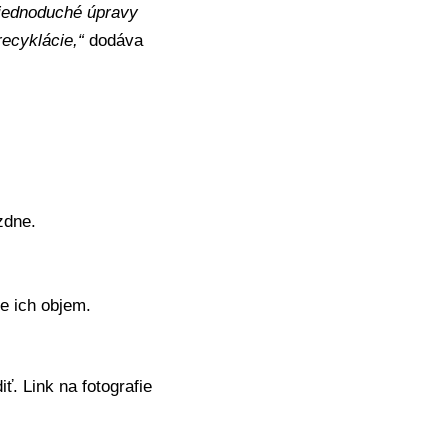
o jednoduché úpravy
recyklácie,“
dodáva
zdne.
e ich objem.
iť. Link na fotografie