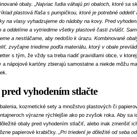
inované obaly. „
Najviac ľudia váhajú pri obaloch, ktoré sa s
ríklad plastová fľaša s pumpičkou, ktoré je potrebné oddeliť 
laky na vlasy vyhadzujeme do nádoby na kovy. Pred vyhoden
 a oddelíme a vytriedime všetky plastové časti zvlášť. Sam
jeme a nestláčame, aby nedošlo k úrazu. Kombinované obaly
liť, zvyčajne triedime podľa materiálu, ktorý v obale prevlád
etter s tým, že vždy sa treba riadiť pravidlami obce, v ktore
ty a nápojové kartóny zbierajú samostatne a niekde môžu ma
iek.
 pred vyhodením stlačte
balenia, kozmetické sety a množstvo plastových či papiero
ntajneroch výrazne rýchlejšie ako po zvyšok roka. Aby sa i
 dôležité obaly pred vyhodením stlačiť, alebo inak zmenšiť ich
rôzne papierové krabičky.
„Pri triedení je dôležité od seba o