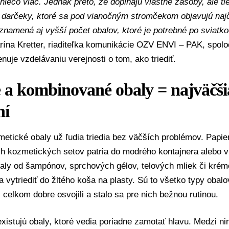
niečo viac. Jednak preto, že dopĺňajú vlastné zásoby, ale ti
 darčeky, ktoré sa pod vianočným stromčekom objavujú najč
znamená aj vyšší počet obalov, ktoré je potrebné po sviatko
rína Kretter, riaditeľka komunikácie OZV ENVI – PAK, spoloč
nuje vzdelávaniu verejnosti o tom, ako triediť.
 a kombinované obaly = najväčši
ní
tické obaly už ľudia triedia bez väčších problémov. Papie
h kozmetických setov patria do modrého kontajnera alebo v
aly od šampónov, sprchových gélov, telových mliek či krém
a vytriediť do žltého koša na plasty. Sú to všetko typy obalov
ž celkom dobre osvojili a stalo sa pre nich bežnou rutinou.
existujú obaly, ktoré vedia poriadne zamotať hlavu. Medzi n