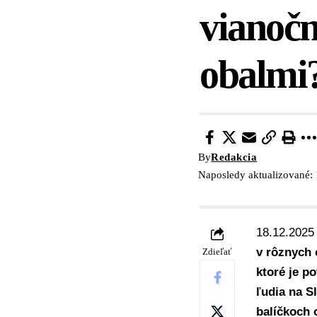
vianočn
obalmi
By
Redakcia
Naposledy aktualizované:
18.12.2025
v rôznych 
Zdieľať
ktoré je p
ľudia na S
balíčkoch 