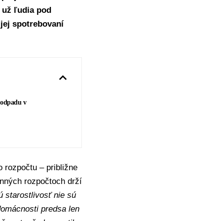
 už ľudia pod
jej spotrebovaní
í odpadu v
 rozpočtu – približne
inných rozpočtoch drží
starostlivosť nie sú
domácnosti predsa len