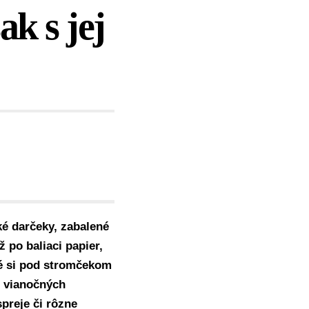
k s jej
ké darčeky, zabalené
 po baliaci papier,
ré si pod stromčekom
o vianočných
preje či rôzne