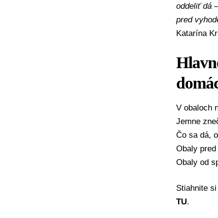
oddeliť dá 
pred vyhode
Katarína Kr
Hlavné
domác
V obaloch 
Jemne zneč
Čo sa dá, o
Obaly pred 
Obaly od sp
Stiahnite si
TU
.