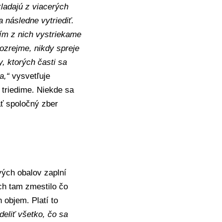
kladajú z viacerých
a následne vytriediť.
ím z nich vystriekame
ozrejme, nikdy spreje
, ktorých časti sa
a,“
vysvetľuje
j triedime. Niekde sa
ť spoločný zber
vých obalov zaplní
ch tam zmestilo čo
 objem. Platí to
ddeliť všetko, čo sa