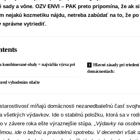
é sady a vône. OZV
ENVI – PAK
preto pripomína, že ak si
 nejakú kozmetiku nájdu, netreba zabúdať na to, že po 
y správne vytriediť.
tents
a kombinované obaly = najväčšia výzva pri
Hlavné zásady pri trieden
domácnostiach:
pred vyhodením stlačte
tarostlivosť míňajú domácnosti nezanedbateľnú časť svojho
a všetkých výdavkov. Ide o stabilnú položku, ktorá sa v rod
o v závere roka ešte výraznejšie stúpa.
„Výdavky na osobnú 
émou, ide o bežnú a pravidelnú spotrebu. V decembri však 