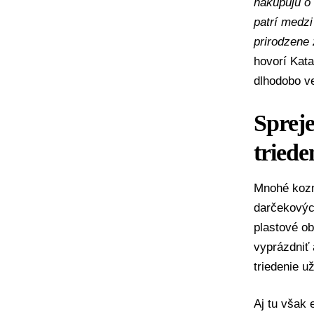
nakupujú o 
patrí medzi
prirodzene 
hovorí Kata
dlhodobo ve
Spreje
triede
Mnohé kozme
darčekovýc
plastové ob
vyprázdniť 
triedenie u
Aj tu však 