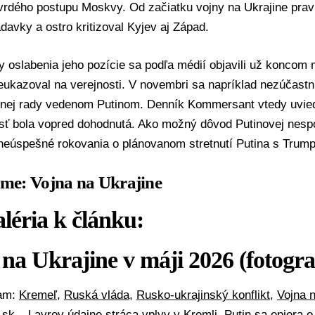
vrdého postupu Moskvy. Od začiatku vojny na Ukrajine prav
davky a ostro kritizoval Kyjev aj Západ.
y oslabenia jeho pozície sa podľa médií objavili už koncom 
eukazoval na verejnosti. V novembri sa napríklad nezúčastni
nej rady vedenom Putinom. Denník Kommersant vtedy uvied
sť bola vopred dohodnutá. Ako možný dôvod Putinovej nesp
neúspešné rokovania o plánovanom stretnutí Putina s Trum
éme: Vojna na Ukrajine
léria k článku:
na Ukrajine v máji 2026 (fotogra
mam:
Kremeľ
,
Ruská vláda
,
Rusko-ukrajinský konflikt
,
Vojna n
A.sk –
Lavrov údajne stráca vplyv v Kremli, Putin sa opiera 