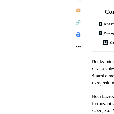
Con
Jeho v
Prvé si
Via
Ruský mini
stráca vpl
štátmi o 
ukrajinskí 
Hoci Lavrov
formovaní 
slovo, exist