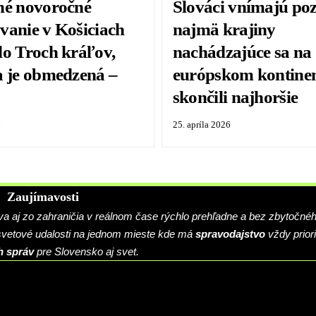
né novoročné
Slováci vnímajú poz
vanie v Košiciach
najmä krajiny
do Troch kráľov,
nachádzajúce sa na
a je obmedzená –
európskom kontine
skončili najhoršie
6
25. apríla 2026
Zaujímavosti
 aj zo zahraničia v reálnom čase rýchlo prehľadne a bez zbytočné
 svetové udalosti na jednom mieste kde má
spravodajstvo
vždy priori
h správ
pre Slovensko aj svet.