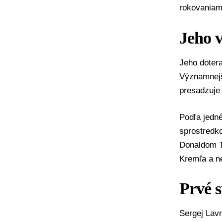
rokovaniam
Jeho 
Jeho dotera
Významnejš
presadzuje
Podľa jedné
sprostredk
Donaldom 
Kremľa a n
Prvé s
Sergej Lavr