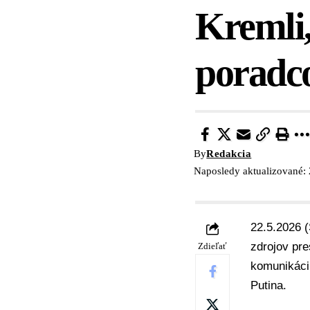
Kremli,
poradc
By
Redakcia
Naposledy aktualizované:
22.5.2026 (
zdrojov pre
Zdieľať
komunikácii
Putina.