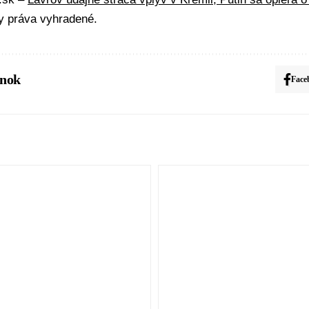
y práva vyhradené.
ánok
Face