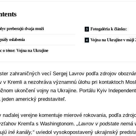
tents
plyv preberajú dvaja muži
Fotogaléria k článku:
gnály oslabenia
Vojna na Ukrajine v máji 2
c o téme: Vojna na Ukrajine
ster zahraničných vecí
Sergej Lavrov
podľa zdrojov obozná
yv v Kremli a nezohráva významnú úlohu pri kontaktoch Mo
možnom ukončení
vojny na Ukrajine
. Portálu Kyiv Independent 
a jeden americký predstaviteľ.
 naďalej verejne komentuje mierové rokovania, podľa zdroj
vzťahov Kremľa s Washingtonom.
„Lavrov v podstate nemá v
ujú iné kanály,“
uviedol vysokopostavený ukrajinský predst