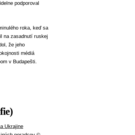
idelne podporoval
minulého roka, keď sa
l na zasadnutí ruskej
ol, že jeho
okojnosti médiá
pom v Budapešti.
fie)
a Ukrajine
o iných poradcov
©