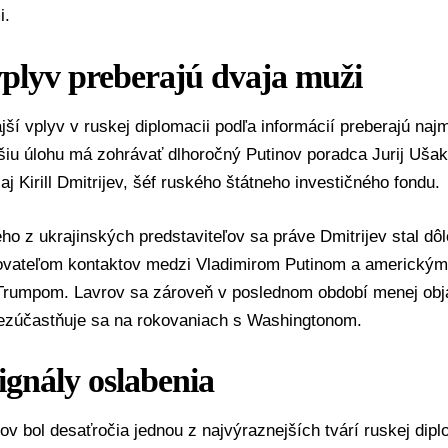
i.
vplyv preberajú dvaja muži
jší vplyv v ruskej diplomacii podľa informácií preberajú naj
iu úlohu má zohrávať dlhoročný Putinov poradca
Jurij Uša
 aj
Kirill Dmitrijev
, šéf ruského štátneho investičného fondu.
ho z ukrajinských predstaviteľov sa práve Dmitrijev stal dô
ovateľom kontaktov medzi
Vladimirom Putinom
a americkým
Trumpom
. Lavrov sa zároveň v poslednom období menej obj
ezúčastňuje sa na rokovaniach s Washingtonom.
ignály oslabenia
ov bol desaťročia jednou z najvýraznejších tvárí ruskej di