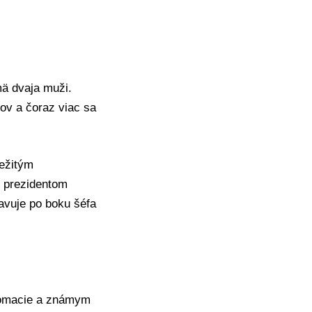
mä dvaja muži.
kov
a čoraz viac sa
ležitým
 prezidentom
avuje po boku šéfa
plomacie a známym