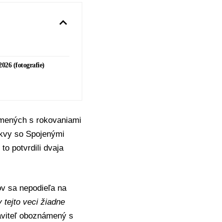
026 (fotografie)
mených s rokovaniami
skvy so Spojenými
to potvrdili dvaja
ov sa nepodieľa na
 tejto veci žiadne
aviteľ oboznámený s