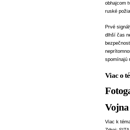
obhajcom t
ruské požia
Prvé signál
dlhší čas n
bezpečnost
neprítomno
spomínajú 
Viac o t
Fotoga
Vojna 
Viac k té
Zdroj: SIT