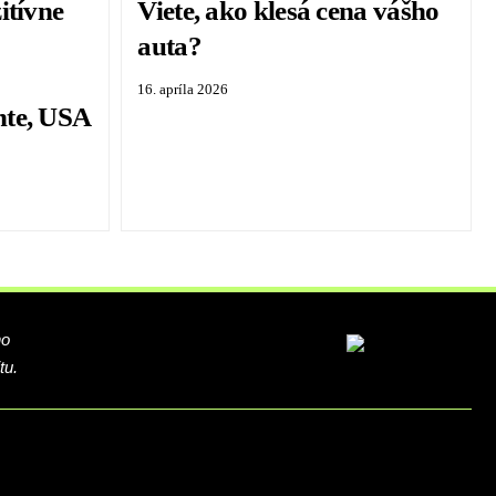
itívne
Viete, ako klesá cena vášho
auta?
16. apríla 2026
nte, USA
ho
tu.