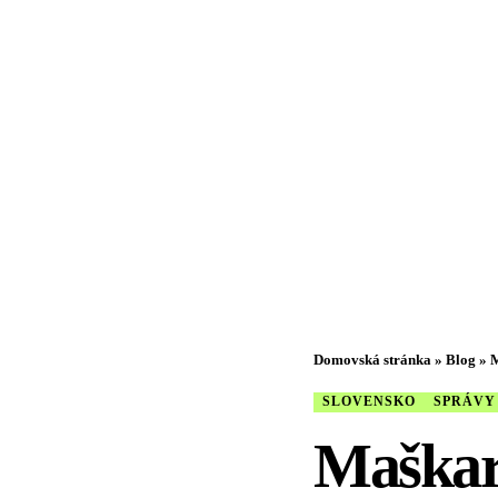
Domovská stránka
»
Blog
»
M
SLOVENSKO
SPRÁVY
Maškaro