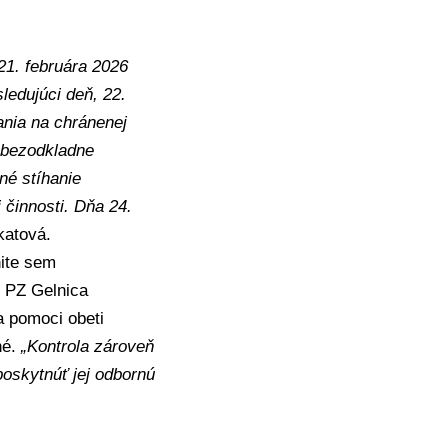
21. februára 2026
ledujúci deň, 22.
ania na chránenej
 bezodkladne
né stíhanie
 činnosti. Dňa 24.
atová.
nite sem
e PZ Gelnica
a pomoci obeti
né.
„Kontrola zároveň
oskytnúť jej odbornú