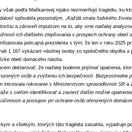
y však podľa Maškarovej nijako nezmierňujú tragédiu, ku ktor
udalosť spôsobila pozostalým.
„Každá strata ľudského života
losťou a zároveň impulzom na to, aby sme naďalej analyzova
možnosti ich ďalšieho zlepšovania v prospech ochrany obetí
nštatovala policajná prezidenta s tým, že len v roku 2025 pr
ali 1 167 vykázaní násilnej osoby zo spoločného obydlia a 
sícke obetí domáceho násilia.
cem deklarovať, že naďalej budeme prijímať opatrenia, ktoré
ozených osôb a zvýšeniu ich bezpečnosti. Bezprostredne po 
m iniciovala rokovanie s Ministerstvom spravodlivosti SR a
tráže s cieľom identifikovať a zaviesť ďalšie možné opatreni
súčinnosti a postupov pri ochrane osôb ohrozených domácim
.
zkym a všetkým, ktorých táto tragédia zasiahla, vyjadruje po