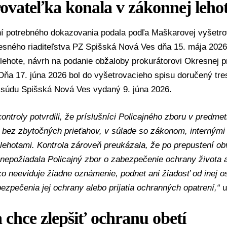
ovateľka konala v zákonnej leho
í potrebného dokazovania podala podľa Maškarovej vyšetrov
resného riaditeľstva PZ Spišská Nová Ves dňa 15. mája 202
lehote, návrh na podanie obžaloby prokurátorovi Okresnej 
Dňa 17. júna 2026 bol do vyšetrovacieho spisu doručený tre
súdu Spišská Nová Ves vydaný 9. júna 2026.
ontroly potvrdili, že príslušníci Policajného zboru v predmet
 bez zbytočných prieťahov, v súlade so zákonom, internými
lehotami. Kontrola zároveň preukázala, že po prepustení o
epožiadala Policajný zbor o zabezpečenie ochrany života a
o neeviduje žiadne oznámenie, podnet ani žiadosť od inej o
ezpečenia jej ochrany alebo prijatia ochranných opatrení,“
u
a chce zlepšiť ochranu obetí