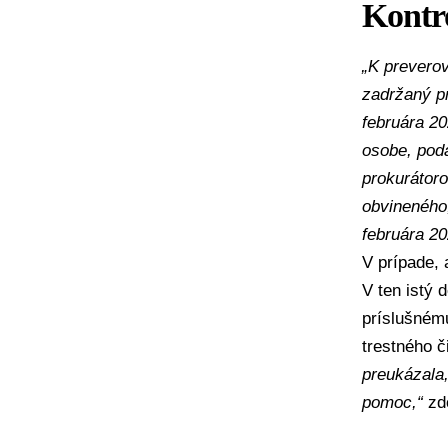
Kontr
„K prevero
zadržaný pr
februára 2
osobe, pod
prokurátor
obvineného,
februára 20
V prípade,
V ten istý 
príslušném
trestného č
preukázala
pomoc,“
zdô