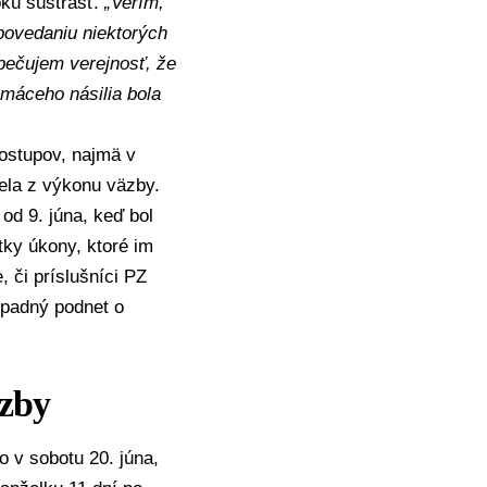
okú sústrasť.
„Verím,
povedaniu niektorých
zpečujem verejnosť, že
omáceho násilia bola
ostupov, najmä v
ela z výkonu väzby.
od 9. júna, keď bol
tky úkony, ktoré im
, či príslušníci PZ
ípadný podnet o
äzby
o v sobotu 20. júna,