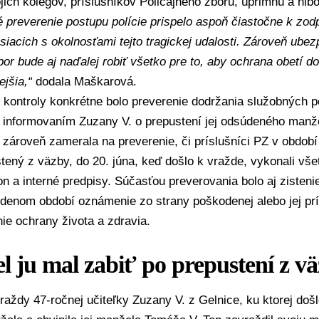
ich kolegov, príslušníkov Policajného zboru, úprimnú a hlb
 preverenie postupu polície prispelo aspoň čiastočne k zod
siacich s okolnosťami tejto tragickej udalosti. Zároveň ube
bor bude aj naďalej robiť všetko pre to, aby ochrana obetí d
ejšia,“
dodala Maškarová.
kontroly konkrétne bolo preverenie dodržania služobných p
 s informovaním Zuzany V. o prepustení jej odsúdeného manž
 zároveň zamerala na preverenie, či príslušníci PZ v období 
ený z väzby, do 20. júna, keď došlo k vražde, vykonali vše
n a interné predpisy. Súčasťou preverovania bolo aj zistenie
vedenom období oznámenie zo strany poškodenej alebo jej pr
e ochrany života a zdravia.
 ju mal zabiť po prepustení z v
raždy
47-ročnej učiteľky Zuzany V. z Gelnice, ku ktorej došl