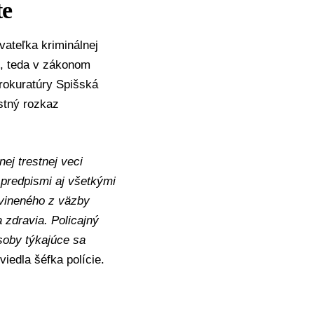
te
ateľka kriminálnej
6, teda v zákonom
prokuratúry Spišská
stný rozkaz
nej trestnej veci
 predpismi aj všetkými
bvineného z väzby
 zdravia. Policajný
soby týkajúce sa
viedla šéfka polície.