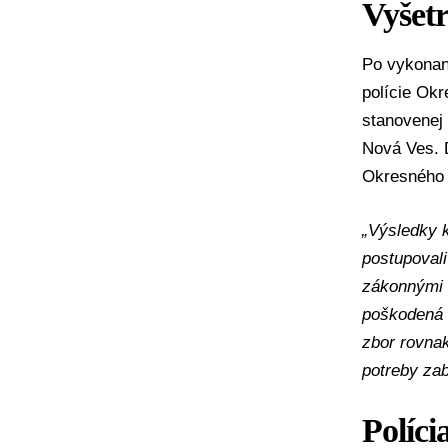
Vyšetr
Po vykonan
polície Ok
stanovenej 
Nová Ves. 
Okresného 
„Výsledky k
postupovali
zákonnými 
poškodená n
zbor rovnak
potreby zab
Políci