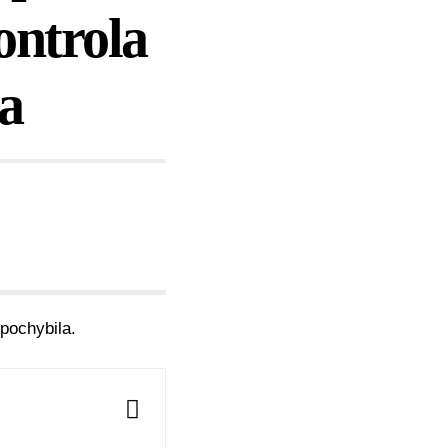
ontrola
la
epochybila.