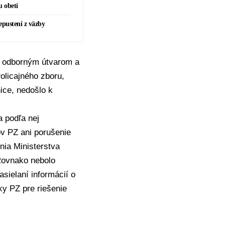
u obetí
epustení z väzby
m odborným útvarom a
olicajného zboru
,
ice, nedošlo k
a podľa nej
ov PZ ani porušenie
enia
Ministerstva
Rovnako nebolo
sielaní informácií o
y PZ pre riešenie