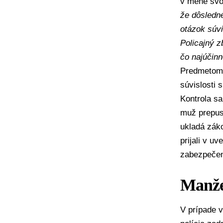
v mene svoj
že dôsledné
otázok súvi
Policajný z
čo najúčinn
Predmetom 
súvislosti
Kontrola sa
muž prepust
ukladá záko
prijali v u
zabezpečeni
Manžel
V prípade
v