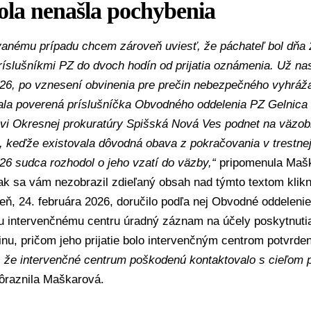
ola nenašla pochybenia
vanému prípadu chcem zároveň uviesť, že páchateľ bol dňa 
íslušníkmi PZ do dvoch hodín od prijatia oznámenia. Už nas
026, po vznesení obvinenia pre prečin nebezpečného vyhráž
ala poverená príslušníčka Obvodného oddelenia PZ Gelnica
ovi Okresnej prokuratúry Spišská Nová Ves podnet na väzob
 keďže existovala dôvodná obava z pokračovania v trestnej
26 sudca rozhodol o jeho vzatí do väzby,“
pripomenula Mašk
 ak sa vám nezobrazil zdieľaný obsah nad týmto textom
klik
deň, 24. februára 2026, doručilo podľa nej Obvodné oddeleni
u intervenčnému centru úradný záznam na účely poskytnuti
inu, pričom jeho prijatie bolo intervenčným centrom potvrde
, že intervenčné centrum poškodenú kontaktovalo s cieľom p
raznila Maškarová.