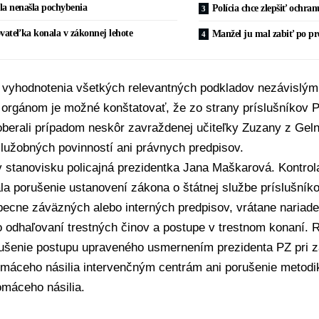
la nenašla pochybenia
Polícia chce zlepšiť ochran
vateľka konala v zákonnej lehote
Manžel ju mal zabiť po pr
 vyhodnotenia všetkých relevantných podkladov nezávislý
 orgánom je možné konštatovať, že zo strany príslušníkov
P
oberali prípadom neskôr zavraždenej učiteľky Zuzany z Geln
lužobných povinností ani právnych predpisov.
v stanovisku policajná prezidentka
Jana Maškarová
. Kontrol
a porušenie ustanovení zákona o štátnej službe príslušník
becne záväzných alebo interných predpisov, vrátane nariad
 odhaľovaní trestných činov a postupe v trestnom konaní. 
ušenie postupu upraveného usmernením prezidenta PZ pri za
omáceho násilia
intervenčným centrám ani porušenie metodik
omáceho násilia.