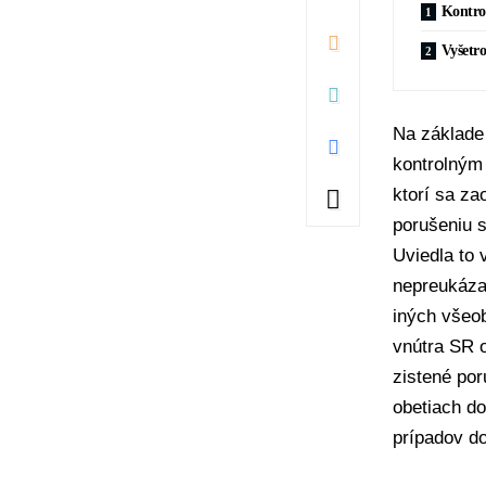
Kontro
Vyšetro
Na základe
kontrolným
ktorí sa za
porušeniu s
Uviedla to 
nepreukázal
iných všeo
vnútra SR
o
zistené por
obetiach d
prípadov d