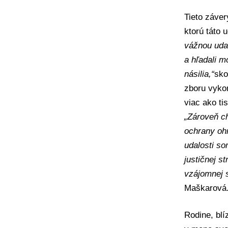
Tieto záver
ktorú táto 
vážnou uda
a hľadali 
násilia,“
sko
zboru
vykon
viac ako ti
„Zároveň ch
ochrany ohr
udalosti so
justičnej s
vzájomnej 
Maškarová
Rodine, blí