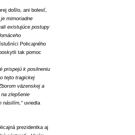
ej došlo, ani bolesť,
 je mimoriadne
li existujúce postupy
 domáceho
íslušníci
Policajného
poskytli tak pomoc
 prispejú k posilneniu
tejto tragickej
 Zborom väzenskej a
a na zlepšenie
 násilím,“
uviedla
licajná prezidentka aj