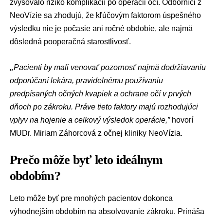
zvyšovalo riziko komplikácií po operácii očí. Odborníci z
NeoVízie
sa zhodujú, že kľúčovým faktorom úspešného
výsledku nie je počasie ani ročné obdobie, ale najmä
dôsledná pooperačná starostlivosť.
„
Pacienti by mali venovať pozornosť najmä dodržiavaniu
odporúčaní lekára, pravidelnému používaniu
predpísaných očných kvapiek a ochrane očí v prvých
dňoch po zákroku. Práve tieto faktory majú rozhodujúci
vplyv na hojenie a celkový výsledok operácie,”
hovorí
MUDr. Miriam Záhorcová z očnej kliniky
NeoVízia
.
Prečo môže byť leto ideálnym
obdobím?
Leto môže byť pre mnohých pacientov dokonca
výhodnejším obdobím na absolvovanie zákroku. Prináša