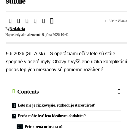
štúdie
3 Min čítania
By
Redakcia
Naposledy aktualizované: 9. júna 2026 10:42
9.6.2026 (SITA.sk) – S operáciami očí v lete sú stále
spojené viaceré mýty. Obavy z vyššieho rizika komplikácií
počas teplých mesiacov sú pomerne rozšírené.
Contents
Leto nie je rizikovejšie, rozhoduje starostlivosť
Prečo môže byť leto ideálnym obdobím?
Prirodzená ochrana očí