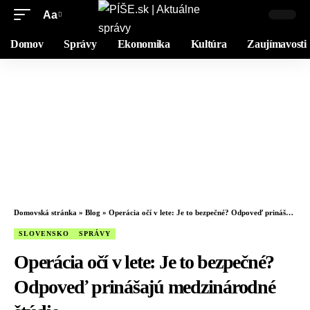
Aa
Domov
Správy
Ekonomika
Kultúra
Zaujímavosti
Domovská stránka
»
Blog
»
Operácia očí v lete: Je to bezpečné? Odpoveď prinášajú medzinárodné štúdie
SLOVENSKO
SPRÁVY
Operácia očí v lete: Je to bezpečné?
Odpoveď prinášajú medzinárodné