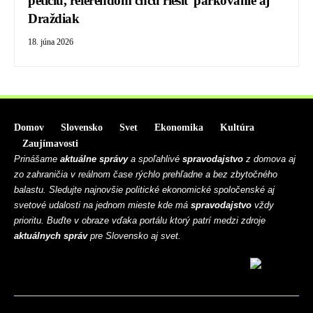
petíciu, referendom chcú riešiť parkovanie aj
Draždiak
18. júna 2026
Domov
Slovensko
Svet
Ekonomika
Kultúra
Zaujímavosti
Prinášame
aktuálne správy
a spoľahlivé
spravodajstvo
z domova aj
zo zahraničia v reálnom čase rýchlo prehľadne a bez zbytočného
balastu. Sledujte najnovšie politické ekonomické spoločenské aj
svetové udalosti na jednom mieste kde má
spravodajstvo
vždy
prioritu. Buďte v obraze vďaka portálu ktorý patrí medzi zdroje
aktuálnych správ
pre Slovensko aj svet.
BLOG