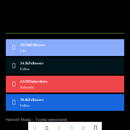
CONTACT
MARKETMINDS HOME
UKÁŽKOVÁ STRÁNKA
393.9k
Followers
Like
34.3k
Followers
Follow
4.42M
Subscribers
Subscribe
30.4k
Followers
Follow
Harton® Media –
Tvorba webstránok