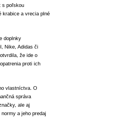
t s poľskou
 krabice a vrecia plné
ne doplnky
, Nike, Adidas či
tvrdila, že ide o
patrenia proti ich
ho vlastníctva. O
inančná správa
načky, ale aj
e normy a jeho predaj