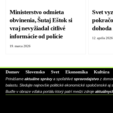
Ministerstvo odmieta
Svet vy
obvinenia, Šutaj Eštok si
pokračo
vraj nevyžiadal citlivé
dohoda 
informácie od polície
12. apríla 2026
19. marca 2026
Domov
Slovensko
Svet
Ekonomika
Kultúra
Prinášame
aktuálne správy
a spoľahlivé
spravodajstvo
z domova
balastu. Sledujte najnovšie politické ekonomické spoločenské aj
Buďte v obraze vďaka portálu ktorý patrí medzi zdroje
aktuálnyc
BLOG
CONTACT