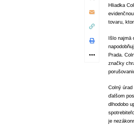
Hliadka Col
evidenčnou 
tovaru, ktor
Išlo najmä 
napodobňuj
Prada. Coln
značky chrá
porušovaniu
Colný úrad 
ďalšom post
dlhodobo up
spotrebiteľ
je nezákon