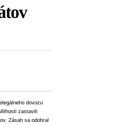
kátov
 nelegálneho dovozu
ilhosti zastavili
ov. Zásah sa odohral