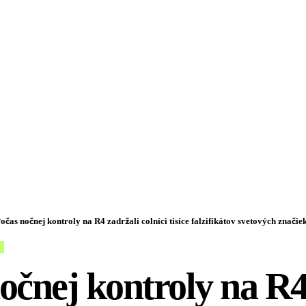
očas nočnej kontroly na R4 zadržali colníci tisíce falzifikátov svetových značie
očnej kontroly na R