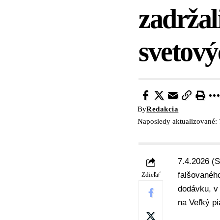
zadržali
svetový
By
Redakcia
Naposledy aktualizované: 
7.4.2026 (S
falšovaného
Zdieľať
dodávku, v
na Veľký p