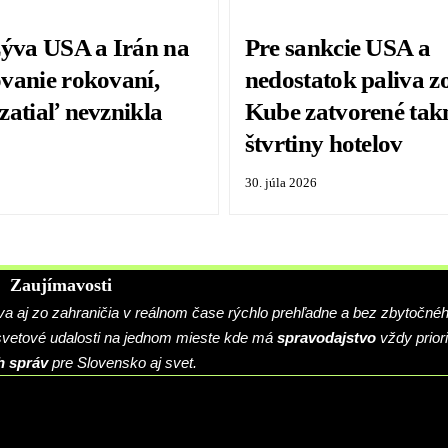
zýva USA a Irán na
Pre sankcie USA a
vanie rokovaní,
nedostatok paliva zo
zatiaľ nevznikla
Kube zatvorené tak
štvrtiny hotelov
30. júla 2026
Zaujímavosti
 aj zo zahraničia v reálnom čase rýchlo prehľadne a bez zbytočné
 svetové udalosti na jednom mieste kde má
spravodajstvo
vždy priori
h správ
pre Slovensko aj svet.