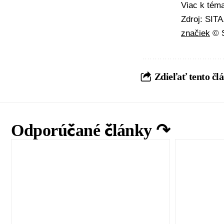
Viac k té
Zdroj: SIT
značiek
© S
Zdieľať tento čl
Odporúčané články ↷