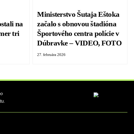
Ministerstvo Šutaja Eštoka
stali na
začalo s obnovou štadióna
mer tri
Športového centra polície v
Dúbravke – VIDEO, FOTO
27. februára 2026
ho
tu.