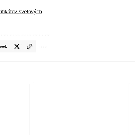
zifikátov svetových
book