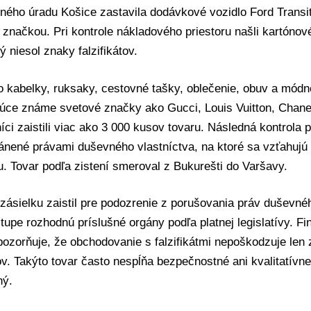
ného úradu Košice zastavila dodávkové vozidlo Ford Transi
značkou. Pri kontrole nákladového priestoru našli kartónové
ý niesol znaky falzifikátov.
o kabelky, ruksaky, cestovné tašky, oblečenie, obuv a mód
úce známe svetové značky ako Gucci, Louis Vuitton, Chanel
íci zaistili viac ako 3 000 kusov tovaru. Následná kontrola po
nené právami duševného vlastníctva, na ktoré sa vzťahujú o
. Tovar podľa zistení smeroval z Bukurešti do Varšavy.
zásielku zaistil pre podozrenie z porušovania práv duševné
upe rozhodnú príslušné orgány podľa platnej legislatívy. F
ozorňuje, že obchodovanie s falzifikátmi nepoškodzuje len z
ov. Takýto tovar často nespĺňa bezpečnostné ani kvalitatívn
ný.