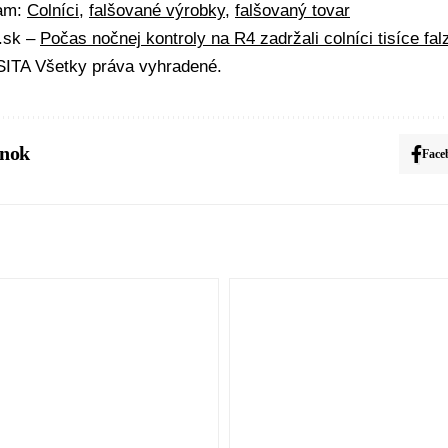
mam:
Colníci
,
falšované výrobky
,
falšovaný tovar
A.sk –
Počas nočnej kontroly na R4 zadržali colníci tisíce fal
ITA Všetky práva vyhradené.
ánok
Face