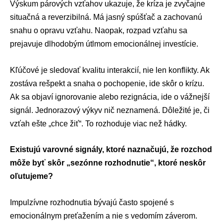
Výskum párových vzťahov ukazuje, že kríza je zvyčajne
situačná a reverzibilná. Má jasný spúšťač a zachovanú
snahu o opravu vzťahu. Naopak, rozpad vzťahu sa
prejavuje dlhodobým útlmom emocionálnej investície.
Kľúčové je sledovať kvalitu interakcií, nie len konflikty. Ak
zostáva rešpekt a snaha o pochopenie, ide skôr o krízu.
Ak sa objaví ignorovanie alebo rezignácia, ide o vážnejší
signál. Jednorazový výkyv nič neznamená. Dôležité je, či
vzťah ešte „chce žiť“. To rozhoduje viac než hádky.
Existujú varovné signály, ktoré naznačujú, že rozchod
môže byť skôr „sezónne rozhodnutie“, ktoré neskôr
oľutujeme?
Impulzívne rozhodnutia bývajú často spojené s
emocionálnym preťažením a nie s vedomím záverom.