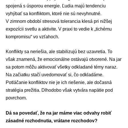
spojená s úsporou energie. Ľudia majú tendenciu
vyhýbať sa konfliktom, ktoré nie sú nevyhnutné.
V zimnom období stresová tolerancia klesá pri nižšej
expozícii svetlu a aktivite. V praxi to vedie k „tichému
kompromisu“ vo vzťahoch.
Konflikty sa neriešia, ale stabilizujú bez uzavretia. To
však znamená, že emocionálne ostávajú otvorené. Na jar
sa potom môžu aktivovať všetky odkladané témy naraz.
Na začiatku stačí uvedomovať si, čo odkladáme.
Potláčanie konfliktov nie je ich riešenie, ale dočasná
stratégia prežitia. Dlhodobo však vytvára napätie pod
povrchom.
Dá sa povedať, že na jar máme viac odvahy robiť
zásadné rozhodnutia, vrátane rozchodov?