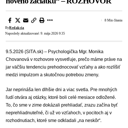
nového začiatku“ – ROZHOVOR
8 Min čítania
By
Redakcia
Naposledy aktualizované: 9. mája 2026 9:35
9.5.2026 (SITA.sk) – Psychologička Mgr. Monika
Chovanová v rozhovore vysvetľuje, prečo máme práve na
jar väčšiu tendenciu prehodnocovať vzťahy a ako rozlíšiť
medzi impulzom a skutočnou potrebou zmeny.
Jar neprináša len dlhšie dni a viac svetla. Pre mnohých
ľudí otvára aj otázky, ktoré boli celé mesiace odložené.
To, čo sme v zime dokázali prehliadať, zrazu začína byť
neprehliadnuteľné, či už vo vzťahoch, v pocitoch aj v
rozhodnutiach, ktoré sme odkladali „na neskôr“.