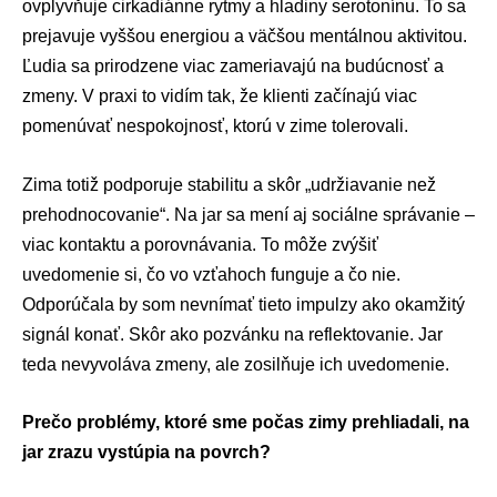
ovplyvňuje cirkadiánne rytmy a hladiny serotonínu. To sa
prejavuje vyššou energiou a väčšou mentálnou aktivitou.
Ľudia sa prirodzene viac zameriavajú na budúcnosť a
zmeny. V praxi to vidím tak, že klienti začínajú viac
pomenúvať nespokojnosť, ktorú v zime tolerovali.
Zima totiž podporuje stabilitu a skôr „udržiavanie než
prehodnocovanie“. Na jar sa mení aj sociálne správanie –
viac kontaktu a porovnávania. To môže zvýšiť
uvedomenie si, čo vo vzťahoch funguje a čo nie.
Odporúčala by som nevnímať tieto impulzy ako okamžitý
signál konať. Skôr ako pozvánku na reflektovanie. Jar
teda nevyvoláva zmeny, ale zosilňuje ich uvedomenie.
Prečo problémy, ktoré sme počas zimy prehliadali, na
jar zrazu vystúpia na povrch?