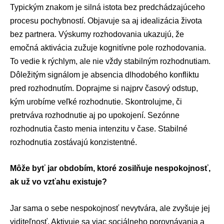
Typickým znakom je silná istota bez predchádzajúceho
procesu pochybností. Objavuje sa aj idealizácia života
bez partnera. Výskumy rozhodovania ukazujú, že
emočná aktivácia zužuje kognitívne pole rozhodovania.
To vedie k rýchlym, ale nie vždy stabilným rozhodnutiam.
Dôležitým signálom je absencia dlhodobého konfliktu
pred rozhodnutím. Doprajme si najprv časový odstup,
kým urobíme veľké rozhodnutie. Skontrolujme, či
pretrváva rozhodnutie aj po upokojení. Sezónne
rozhodnutia často menia intenzitu v čase. Stabilné
rozhodnutia zostávajú konzistentné.
Môže byť jar obdobím, ktoré zosilňuje nespokojnosť,
ak už vo vzťahu existuje?
Jar sama o sebe nespokojnosť nevytvára, ale zvyšuje jej
viditeľnosť. Aktivuje sa viac sociálneho porovnávania a