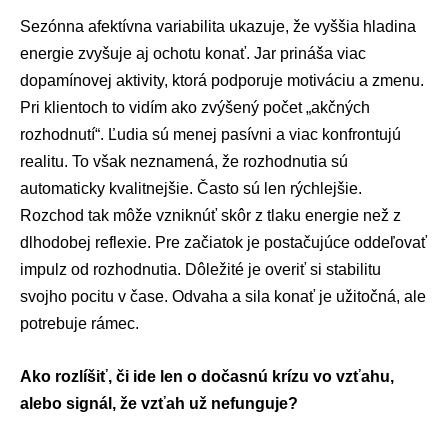
Sezónna afektívna variabilita ukazuje, že vyššia hladina
energie zvyšuje aj ochotu konať. Jar prináša viac
dopamínovej aktivity, ktorá podporuje motiváciu a zmenu.
Pri klientoch to vidím ako zvýšený počet „akčných
rozhodnutí“. Ľudia sú menej pasívni a viac konfrontujú
realitu. To však neznamená, že rozhodnutia sú
automaticky kvalitnejšie. Často sú len rýchlejšie.
Rozchod tak môže vzniknúť skôr z tlaku energie než z
dlhodobej reflexie. Pre začiatok je postačujúce oddeľovať
impulz od rozhodnutia. Dôležité je overiť si stabilitu
svojho pocitu v čase. Odvaha a sila konať je užitočná, ale
potrebuje rámec.
Ako rozlíšiť, či ide len o dočasnú krízu vo vzťahu,
alebo signál, že vzťah už nefunguje?