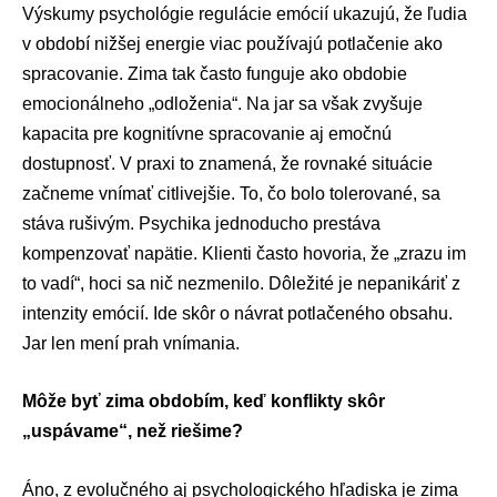
Výskumy psychológie regulácie emócií ukazujú, že ľudia
v období nižšej energie viac používajú potlačenie ako
spracovanie. Zima tak často funguje ako obdobie
emocionálneho „odloženia“. Na jar sa však zvyšuje
kapacita pre kognitívne spracovanie aj emočnú
dostupnosť. V praxi to znamená, že rovnaké situácie
začneme vnímať citlivejšie. To, čo bolo tolerované, sa
stáva rušivým. Psychika jednoducho prestáva
kompenzovať napätie. Klienti často hovoria, že „zrazu im
to vadí“, hoci sa nič nezmenilo. Dôležité je nepanikáriť z
intenzity emócií. Ide skôr o návrat potlačeného obsahu.
Jar len mení prah vnímania.
Môže byť zima obdobím, keď konflikty skôr
„uspávame“, než riešime?
Áno, z evolučného aj psychologického hľadiska je zima