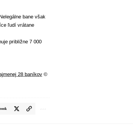
 Nelegálne bane však
íce ľudí vrátane
uje približne 7 000
najmenej 28 baníkov
©
book