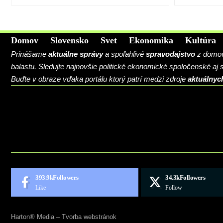
Domov
Slovensko
Svet
Ekonomika
Kultúra
Prinášame
aktuálne správy
a spoľahlivé
spravodajstvo
z domova
balastu. Sledujte najnovšie politické ekonomické spoločenské aj
Buďte v obraze vďaka portálu ktorý patrí medzi zdroje
aktuálnyc
BLOG
CONTACT
MARKETMINDS HOME
UKÁŽKOVÁ STRÁNKA
393.9k
Followers
34.3k
Followers
Like
Follow
Harton® Media –
Tvorba webstránok