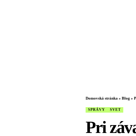
Domovská stránka
»
Blog
»
P
SPRÁVY
SVET
Pri záva