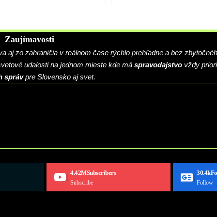
Zaujímavosti
 aj zo zahraničia v reálnom čase rýchlo prehľadne a bez zbytočné
 svetové udalosti na jednom mieste kde má
spravodajstvo
vždy priori
h správ
pre Slovensko aj svet.
4.42M
Subscribers
30.4k
Fo
Subscribe
Follow