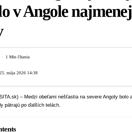
o v Angole najmenej
v
1 Min čítania
 25. mája 2026 14:38
SITA.sk) – Medzi obeťami nešťastia na severe Angoly bolo a
dy pátrajú po ďalších telách.
tents