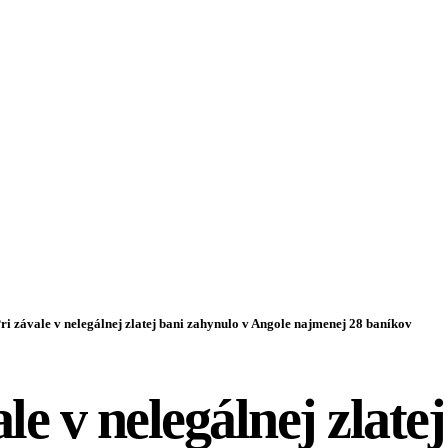
ri závale v nelegálnej zlatej bani zahynulo v Angole najmenej 28 baníkov
le v nelegálnej zlate