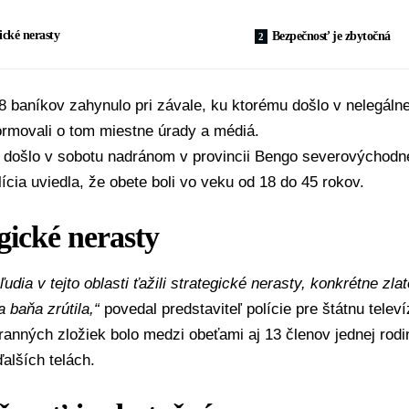
ické nerasty
Bezpečnosť je zbytočná
 baníkov zahynulo pri závale, ku ktorému došlo v nelegálnej
formovali o tom miestne úrady a médiá.
u došlo v sobotu nadránom v provincii Bengo severovýchod
lícia uviedla, že obete boli vo veku od 18 do 45 rokov.
gické nerasty
ľudia v tejto oblasti ťažili strategické nerasty, konkrétne zla
baňa zrútila,“
povedal predstaviteľ polície pre štátnu telev
anných zložiek bolo medzi obeťami aj 13 členov jednej rodi
ďalších telách.