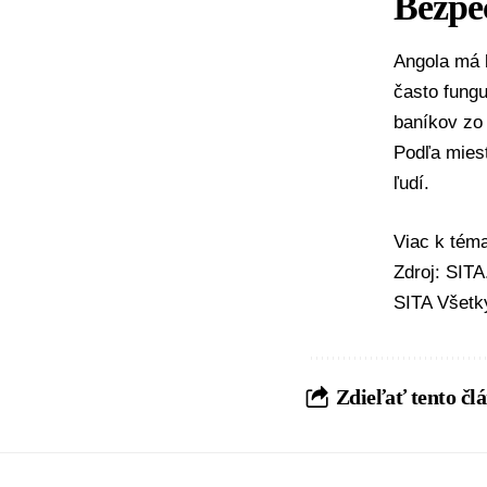
Bezpe
Angola má 
často fungu
baníkov zo
Podľa miest
ľudí.
Viac k té
Zdroj: SIT
SITA Všetk
Zdieľať tento čl