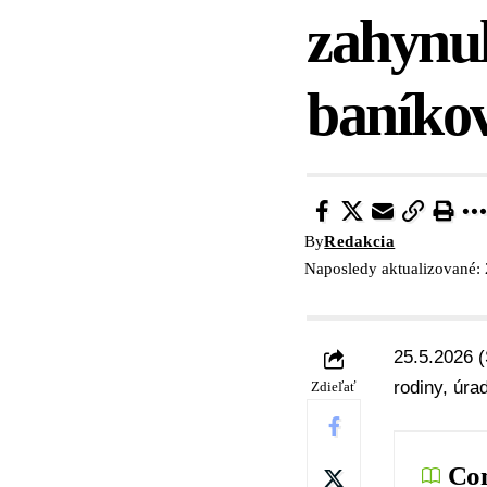
zahynul
baníko
By
Redakcia
Naposledy aktualizované:
25.5.2026 (
rodiny, úra
Zdieľať
Con