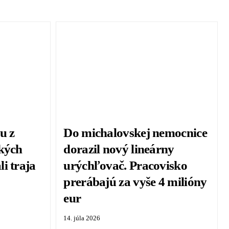
u z
Do michalovskej nemocnice
ských
dorazil nový lineárny
i traja
urýchľovač. Pracovisko
prerábajú za vyše 4 milióny
eur
14. júla 2026