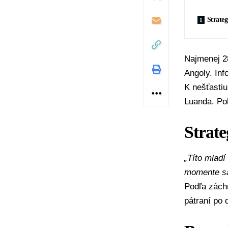
Strateg
Najmenej 28
Angoly
. In
K nešťasti
Luanda
. Po
Strate
„Títo mladí 
momente sa 
Podľa záchr
pátraní po 