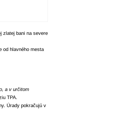
 zlatej bani na severe
ne od hlavného mesta
to, a v určitom
íziu TPA.
ny. Úrady pokračujú v