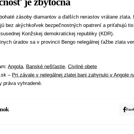
čnosť je zbytočná
bohaté zásoby diamantov a ďalších nerastov vrátane zlata.
jú bez akýchkoľvek bezpečnostných opatrení a priťahujú tis
 susednej
Konžskej demokratickej republiky
(KDR).
nych úradov sa v provincii Bengo nelegálnej ťažbe zlata ven
mam:
Angola
,
Banské nešťastie
,
Civilné obete
A.sk –
Pri závale v nelegálnej zlatej bani zahynulo v Angole 
y práva vyhradené.
ánok
Face