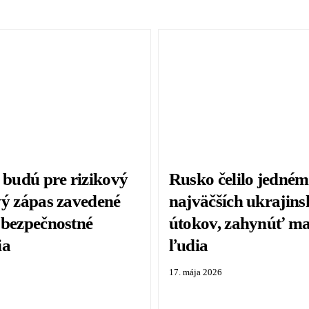
 budú pre rizikový
Rusko čelilo jedném
vý zápas zavedené
najväčších ukrajin
 bezpečnostné
útokov, zahynúť mal
ia
ľudia
17. mája 2026