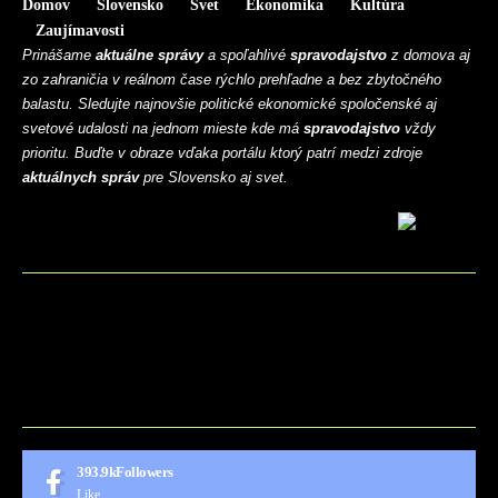
Domov
Slovensko
Svet
Ekonomika
Kultúra
Zaujímavosti
Prinášame
aktuálne správy
a spoľahlivé
spravodajstvo
z domova aj
zo zahraničia v reálnom čase rýchlo prehľadne a bez zbytočného
balastu. Sledujte najnovšie politické ekonomické spoločenské aj
svetové udalosti na jednom mieste kde má
spravodajstvo
vždy
prioritu. Buďte v obraze vďaka portálu ktorý patrí medzi zdroje
aktuálnych správ
pre Slovensko aj svet.
BLOG
CONTACT
MARKETMINDS HOME
UKÁŽKOVÁ STRÁNKA
393.9k
Followers
Like