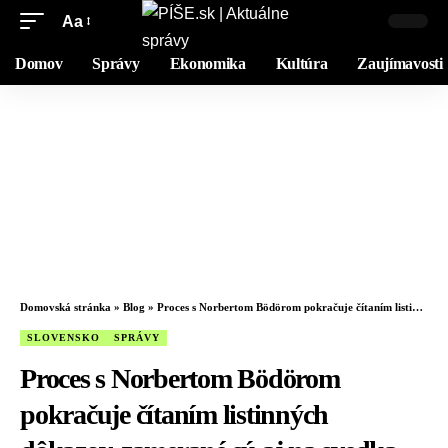
Aa
Domov
Správy
Ekonomika
Kultúra
Zaujímavosti
Domovská stránka
»
Blog
»
Proces s Norbertom Bödörom pokračuje čítaním listinných dôkazov, zamerané sú aj na svedka Slobodníka
SLOVENSKO
SPRÁVY
Proces s Norbertom Bödörom
pokračuje čítaním listinných