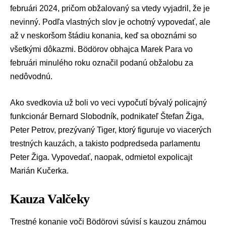
februári 2024, pričom obžalovaný sa vtedy vyjadril, že je
nevinný. Podľa vlastných slov je ochotný vypovedať, ale
až v neskoršom štádiu konania, keď sa oboznámi so
všetkými dôkazmi. Bödörov obhajca Marek Para vo
februári minulého roku označil podanú obžalobu za
nedôvodnú.
Ako svedkovia už boli vo veci vypočutí bývalý policajný
funkcionár Bernard Slobodník, podnikateľ Štefan Žiga,
Peter Petrov, prezývaný Tiger, ktorý figuruje vo viacerých
trestných kauzách, a takisto podpredseda parlamentu
Peter Žiga
. Vypovedať, naopak, odmietol expolicajt
Marián Kučerka
.
Kauza Valčeky
Trestné konanie voči Bödörovi súvisí s kauzou známou