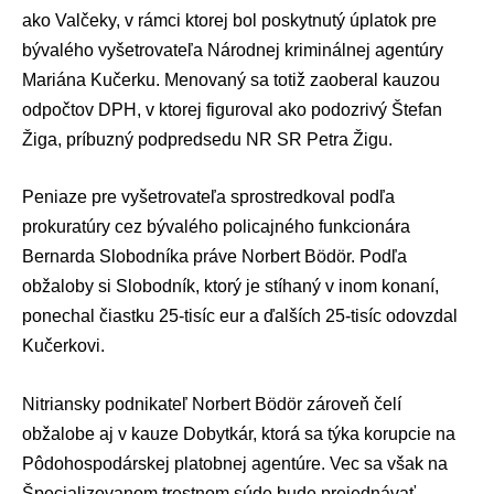
ako Valčeky, v rámci ktorej bol poskytnutý úplatok pre
bývalého vyšetrovateľa
Národnej kriminálnej agentúry
Mariána Kučerku. Menovaný sa totiž zaoberal kauzou
odpočtov DPH, v ktorej figuroval ako podozrivý Štefan
Žiga, príbuzný podpredsedu NR SR Petra Žigu.
Peniaze pre vyšetrovateľa sprostredkoval podľa
prokuratúry cez bývalého policajného funkcionára
Bernarda Slobodníka práve Norbert Bödör. Podľa
obžaloby si Slobodník, ktorý je stíhaný v inom konaní,
ponechal čiastku 25-tisíc eur a ďalších 25-tisíc odovzdal
Kučerkovi.
Nitriansky podnikateľ Norbert Bödör zároveň čelí
obžalobe aj v
kauze Dobytkár
, ktorá sa týka korupcie na
Pôdohospodárskej platobnej agentúre
. Vec sa však na
Špecializovanom trestnom súde bude prejednávať