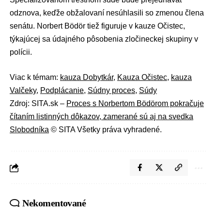
odznova, keďže obžalovaní nesúhlasili so zmenou člena
senátu. Norbert Bödör tiež figuruje v
kauze Očistec
,
týkajúcej sa údajného pôsobenia zločineckej skupiny v
polícii.
Viac k témam:
kauza Dobytkár
,
Kauza Očistec
,
kauza
Valčeky
,
Podplácanie
,
Súdny proces
,
Súdy
Zdroj: SITA.sk –
Proces s Norbertom Bödörom pokračuje
čítaním listinných dôkazov, zamerané sú aj na svedka
Slobodníka
© SITA Všetky práva vyhradené.
Nekomentované