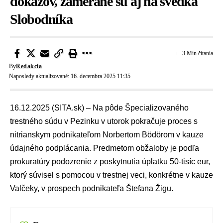
dôkazov, zamerané sú aj na svedka
Slobodníka
3 Min čítania
By
Redakcia
Naposledy aktualizované: 16. decembra 2025 11:35
16.12.2025 (SITA.sk) – Na pôde
Špecializovaného
trestného súdu v Pezinku
v utorok pokračuje proces s
nitrianskym podnikateľom
Norbertom Bödörom
v kauze
údajného
podplácania
. Predmetom obžaloby je podľa
prokuratúry podozrenie z poskytnutia úplatku 50-tisíc eur,
ktorý súvisel s pomocou v trestnej veci, konkrétne v
kauze
Valčeky
, v prospech podnikateľa
Štefana Žigu
.