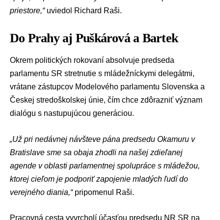
priestore,“
uviedol Richard Raši.
Do Prahy aj Puškárová a Bartek
Okrem politických rokovaní absolvuje predseda
parlamentu SR stretnutie s mládežníckymi delegátmi,
vrátane zástupcov Modelového parlamentu Slovenska a
Českej stredoškolskej únie, čím chce zdôrazniť význam
dialógu s nastupujúcou generáciou.
„Už pri nedávnej návšteve pána predsedu Okamuru v
Bratislave sme sa obaja zhodli na našej zdieľanej
agende v oblasti parlamentnej spolupráce s mládežou,
ktorej cieľom je podporiť zapojenie mladých ľudí do
verejného diania,“
pripomenul Raši.
Pracovná cesta vyvrcholí účasťou predsedu NR SR na