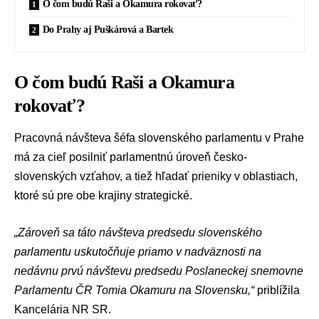
O čom budú Raši a Okamura rokovať?
Do Prahy aj Puškárová a Bartek
O čom budú Raši a Okamura
rokovať?
Pracovná návšteva šéfa slovenského parlamentu v Prahe
má za cieľ posilniť parlamentnú úroveň česko-
slovenských vzťahov, a tiež hľadať prieniky v oblastiach,
ktoré sú pre obe krajiny strategické.
„Zároveň sa táto návšteva predsedu slovenského
parlamentu uskutočňuje priamo v nadväznosti na
nedávnu prvú návštevu predsedu Poslaneckej snemovne
Parlamentu ČR Tomia Okamuru na Slovensku,“
priblížila
Kancelária NR SR.