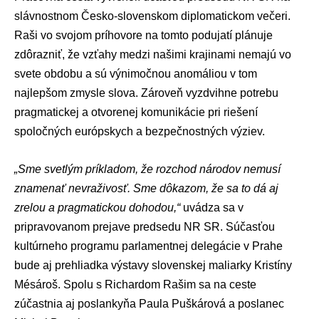
slávnostnom Česko-slovenskom diplomatickom večeri.
Raši vo svojom príhovore na tomto podujatí plánuje
zdôrazniť, že vzťahy medzi našimi krajinami nemajú vo
svete obdobu a sú výnimočnou anomáliou v tom
najlepšom zmysle slova. Zároveň vyzdvihne potrebu
pragmatickej a otvorenej komunikácie pri riešení
spoločných európskych a bezpečnostných výziev.
„Sme svetlým príkladom, že rozchod národov nemusí
znamenať nevraživosť. Sme dôkazom, že sa to dá aj
zrelou a pragmatickou dohodou,“
uvádza sa v
pripravovanom prejave predsedu NR SR. Súčasťou
kultúrneho programu parlamentnej delegácie v Prahe
bude aj prehliadka výstavy slovenskej maliarky Kristíny
Mésároš. Spolu s Richardom Rašim sa na ceste
zúčastnia aj poslankyňa
Paula Puškárová
a poslanec