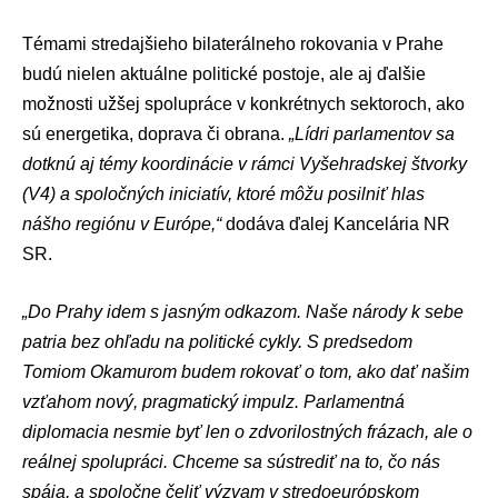
Témami stredajšieho bilaterálneho rokovania v Prahe
budú nielen aktuálne politické postoje, ale aj ďalšie
možnosti užšej spolupráce v konkrétnych sektoroch, ako
sú energetika, doprava či obrana.
„Lídri parlamentov sa
dotknú aj témy koordinácie v rámci Vyšehradskej štvorky
(V4) a spoločných iniciatív, ktoré môžu posilniť hlas
nášho regiónu v Európe,“
dodáva ďalej Kancelária NR
SR.
„Do Prahy idem s jasným odkazom. Naše národy k sebe
patria bez ohľadu na politické cykly. S predsedom
Tomiom Okamurom budem rokovať o tom, ako dať našim
vzťahom nový, pragmatický impulz. Parlamentná
diplomacia nesmie byť len o zdvorilostných frázach, ale o
reálnej spolupráci. Chceme sa sústrediť na to, čo nás
spája, a spoločne čeliť výzvam v stredoeurópskom