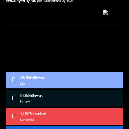
aktuálnych správ
pre Slovensko aj svet.
BLOG
CONTACT
MARKETMINDS HOME
UKÁŽKOVÁ STRÁNKA
393.9k
Followers
Like
34.3k
Followers
Follow
4.42M
Subscribers
Subscribe