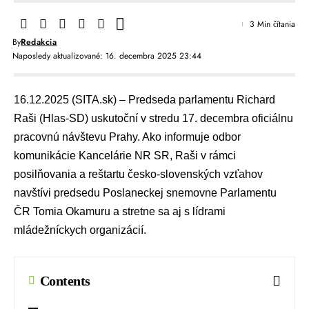
3 Min čítania
By
Redakcia
Naposledy aktualizované: 16. decembra 2025 23:44
16.12.2025 (SITA.sk) – Predseda parlamentu
Richard
Raši
(
Hlas-SD
) uskutoční v stredu 17. decembra oficiálnu
pracovnú návštevu Prahy. Ako informuje odbor
komunikácie Kancelárie NR SR, Raši v rámci
posilňovania a reštartu česko-slovenských vzťahov
navštívi predsedu Poslaneckej snemovne Parlamentu
ČR
Tomia Okamuru
a stretne sa aj s lídrami
mládežníckych organizácií.
Contents