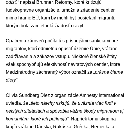
odísť,“
napísal Brunner. Reformy, ktoré kritizujú
ľudskoprávne organizácie, umožnia zriadenie centier
mimo hraníc EÚ, kam by mohli byť posielaní migranti,
ktorým bola zamietnutá žiadosť o azyl.
Opatrenia zároveň počítajú s prísnejšími sankciami pre
migrantov, ktorí odmietnu opustiť územie Únie, vrátane
zadržiavania a zákazov vstupu. Niektoré členské štáty
však spochybňujú efektívnosť návratových centier, ktoré
Medzinárodný záchranný výbor označil za
„právne čierne
diery“
.
Olivia Sundberg Diez z organizácie
Amnesty International
uviedla, že
„tieto návrhy riskujú, že uväznia viac ľudí v
neistých situáciách a spôsobia vážne škody migrantom aj
komunitám, ktoré ich prijímajú“
. Napriek tomu skupina
krajín vrátane Dánska, Rakúska, Grécka, Nemecka a