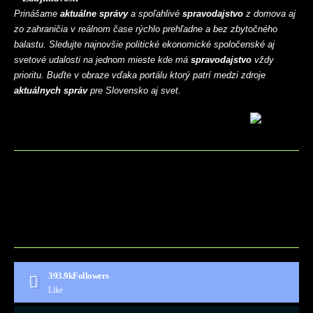
Prinášame
aktuálne správy
a spoľahlivé
spravodajstvo
z domova aj
zo zahraničia v reálnom čase rýchlo prehľadne a bez zbytočného
balastu. Sledujte najnovšie politické ekonomické spoločenské aj
svetové udalosti na jednom mieste kde má
spravodajstvo
vždy
prioritu. Buďte v obraze vďaka portálu ktorý patrí medzi zdroje
aktuálnych správ
pre Slovensko aj svet.
BLOG
CONTACT
MARKETMINDS HOME
UKÁŽKOVÁ STRÁNKA
393.9k
Followers
Like