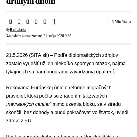
druhým dňom
3 Min čítania
By
Redakcia
Naposledy aktualizované: 21. mája 2026 9:35
21.5.2026 (SITA.sk) – Podľa diplomatických zdrojov
zostalo vyriešiť už len niekoľko sporných otázok, najmä
týkajúcich sa harmonogramu zavádzania opatrení.
Rokovania
Európskej únie
o reforme migračných
pravidiel, ktorá počíta so zriadením takzvaných
„návratových centier“
mimo územia bloku, sa v stredu
skončili bez dohody a budú pokračovať vo štvrtok, uviedli
zdroje z EÚ.
Poslanci
Európskeho parlamentu
a členské štáty sa