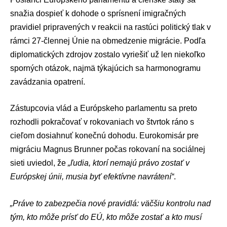
snažia dospieť k dohode o sprísnení imigračných
pravidiel pripravených v reakcii na rastúci politický tlak v
rámci 27-člennej Únie na obmedzenie migrácie. Podľa
diplomatických zdrojov zostalo vyriešiť už len niekoľko
sporných otázok, najmä týkajúcich sa harmonogramu
zavádzania opatrení.
Zástupcovia vlád a Európskeho parlamentu sa preto
rozhodli pokračovať v rokovaniach vo štvrtok ráno s
cieľom dosiahnuť konečnú dohodu. Eurokomisár pre
migráciu Magnus Brunner počas rokovaní na sociálnej
sieti uviedol, že
„ľudia, ktorí nemajú právo zostať v
Európskej únii, musia byť efektívne navrátení“
.
„Práve to zabezpečia nové pravidlá: väčšiu kontrolu nad
tým, kto môže prísť do EÚ, kto môže zostať a kto musí