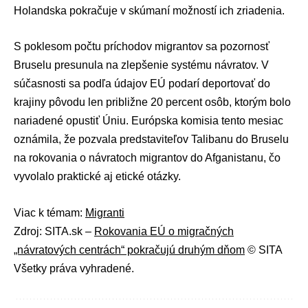
Holandska pokračuje v skúmaní možností ich zriadenia.
S poklesom počtu príchodov migrantov sa pozornosť
Bruselu presunula na zlepšenie systému návratov. V
súčasnosti sa podľa údajov EÚ podarí deportovať do
krajiny pôvodu len približne 20 percent osôb, ktorým bolo
nariadené opustiť Úniu. Európska komisia tento mesiac
oznámila, že pozvala predstaviteľov Talibanu do Bruselu
na rokovania o návratoch migrantov do Afganistanu, čo
vyvolalo praktické aj etické otázky.
Viac k témam:
Migranti
Zdroj: SITA.sk –
Rokovania EÚ o migračných
„návratových centrách“ pokračujú druhým dňom
© SITA
Všetky práva vyhradené.