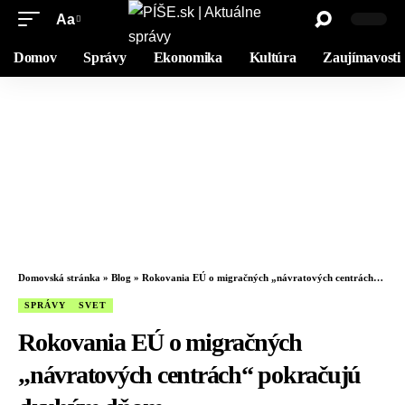
Aa
Domov
Správy
Ekonomika
Kultúra
Zaujímavosti
Domovská stránka
»
Blog
»
Rokovania EÚ o migračných „návratových centrách“ pokračujú druhým dňom
SPRÁVY
SVET
Rokovania EÚ o migračných
„návratových centrách“ pokračujú