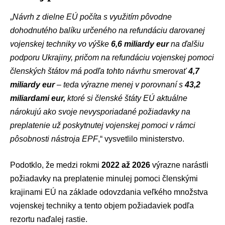
„
Návrh z dielne EÚ počíta s využitím pôvodne
dohodnutého balíku určeného na refundáciu darovanej
vojenskej techniky vo výške
6,6 miliardy eur
na ďalšiu
podporu Ukrajiny, pričom na refundáciu vojenskej pomoci
členských štátov má podľa tohto návrhu smerovať
4,7
miliardy eur
– teda výrazne menej v porovnaní s
43,2
miliardami eur,
ktoré si členské štáty EÚ aktuálne
nárokujú ako svoje nevysporiadané požiadavky na
preplatenie už poskytnutej vojenskej pomoci v rámci
pôsobnosti nástroja EPF
,“ vysvetlilo ministerstvo.
Podotklo, že medzi rokmi
2022 až 2026
výrazne narástli
požiadavky na preplatenie minulej pomoci členskými
krajinami EÚ na základe odovzdania veľkého množstva
vojenskej techniky a tento objem požiadaviek podľa
rezortu naďalej rastie.