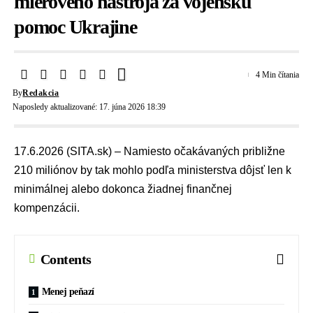
mierového nástroja za vojenskú
pomoc Ukrajine
4 Min čítania
By
Redakcia
Naposledy aktualizované: 17. júna 2026 18:39
17.6.2026 (SITA.sk) – Namiesto očakávaných približne
210 miliónov by tak mohlo podľa ministerstva dôjsť len k
minimálnej alebo dokonca žiadnej finančnej
kompenzácii.
Contents
Menej peňazí