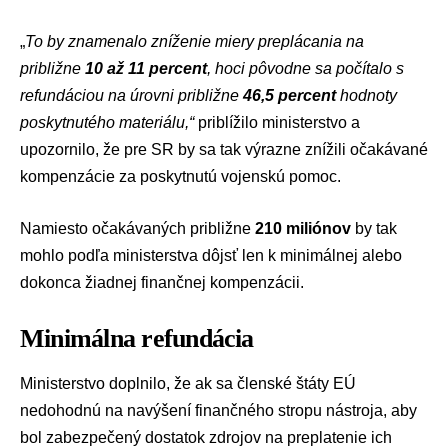
„
To by znamenalo zníženie miery preplácania na
približne
10 až 11 percent
, hoci pôvodne sa počítalo s
refundáciou na úrovni približne
46,5 percent
hodnoty
poskytnutého materiálu,“
priblížilo ministerstvo a
upozornilo, že pre SR by sa tak výrazne znížili očakávané
kompenzácie za poskytnutú vojenskú pomoc.
Namiesto očakávaných približne
210 miliónov
by tak
mohlo podľa ministerstva dôjsť len k minimálnej alebo
dokonca žiadnej finančnej kompenzácii.
Minimálna refundácia
Ministerstvo doplnilo, že ak sa členské štáty EÚ
nedohodnú na navýšení finančného stropu nástroja, aby
bol zabezpečený dostatok zdrojov na preplatenie ich