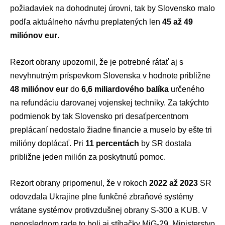
požiadaviek na dohodnutej úrovni, tak by Slovensko malo
podľa aktuálneho návrhu preplatených len
45 až 49
miliónov eur
.
Rezort obrany upozornil, že je potrebné rátať aj s
nevyhnutným príspevkom Slovenska v hodnote približne
48 miliónov eur
do
6,6 miliardového balíka
určeného
na refundáciu darovanej vojenskej techniky. Za takýchto
podmienok by tak Slovensko pri desaťpercentnom
preplácaní nedostalo žiadne financie a muselo by ešte tri
milióny doplácať. Pri
11 percentách
by SR dostala
približne jeden milión za poskytnutú pomoc.
Rezort obrany pripomenul, že v rokoch
2022 až 2023
SR
odovzdala Ukrajine plne funkčné zbraňové systémy
vrátane systémov protivzdušnej obrany S-300 a KUB. V
neposlednom rade to boli aj stíhačky MiG-29. Ministerstvo