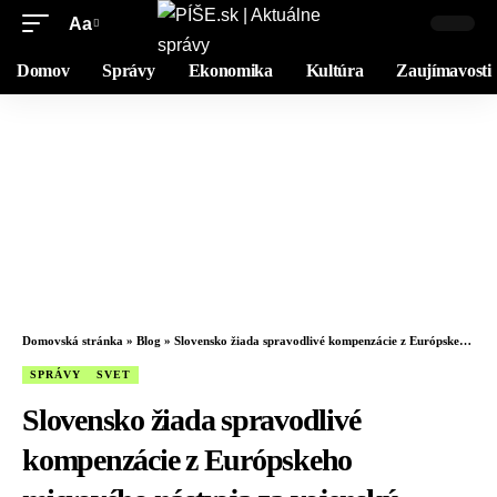
Aa
Domov
Správy
Ekonomika
Kultúra
Zaujímavosti
Domovská stránka
»
Blog
»
Slovensko žiada spravodlivé kompenzácie z Európskeho mierového nástroja za vojenskú pomoc Ukrajine
SPRÁVY
SVET
Slovensko žiada spravodlivé
kompenzácie z Európskeho