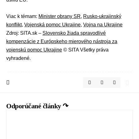
Viac k témam:
Minister obrany SR
,
Rusko-ukrajinský
konflikt
,
Vojenská pomoc Ukrajine
,
Vojna na Ukrajine
Zdroj: SITA.sk –
Slovensko žiada spravodlivé
kompenzácie z Európskeho mierového nástroja za
vojenskú pomoc Ukrajine
© SITA Všetky práva
vyhradené.
Odporúčané články ↷