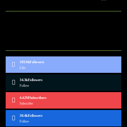
BLOG
CONTACT
MARKETMINDS HOME
UKÁŽKOVÁ STRÁNKA
393.9k
Followers
Like
34.3k
Followers
Follow
4.42M
Subscribers
Subscribe
30.4k
Followers
Follow