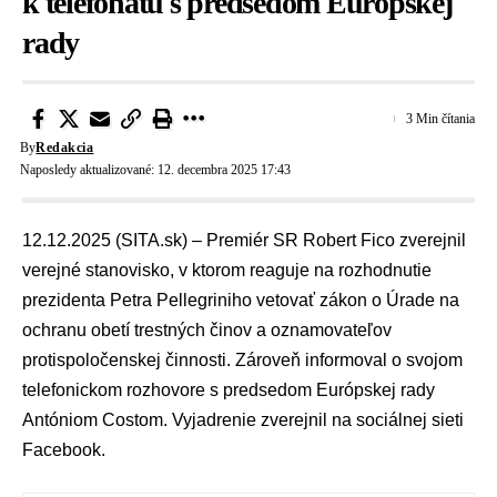
k telefonátu s predsedom Európskej
rady
3 Min čítania
By
Redakcia
Naposledy aktualizované: 12. decembra 2025 17:43
12.12.2025 (SITA.sk) – Premiér SR
Robert Fico
zverejnil
verejné stanovisko, v ktorom reaguje na rozhodnutie
prezidenta
Petra Pellegriniho
vetovať zákon o Úrade na
ochranu obetí trestných činov a oznamovateľov
protispoločenskej činnosti. Zároveň informoval o svojom
telefonickom rozhovore s predsedom Európskej rady
Antóniom Costom
. Vyjadrenie zverejnil na sociálnej sieti
Facebook.