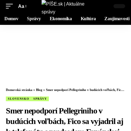
Aa
Domov
Správy
Ekonomika
Kultúra
Zaujímavosti
Domovská stránka
»
Blog
»
Smer nepodporí Pellegriniho v budúcich voľbách, Fico sa vyjadril aj k telefonátu s predsedom Európskej rady
SLOVENSKO
SPRÁVY
Smer nepodporí Pellegriniho v
budúcich voľbách, Fico sa vyjadril aj