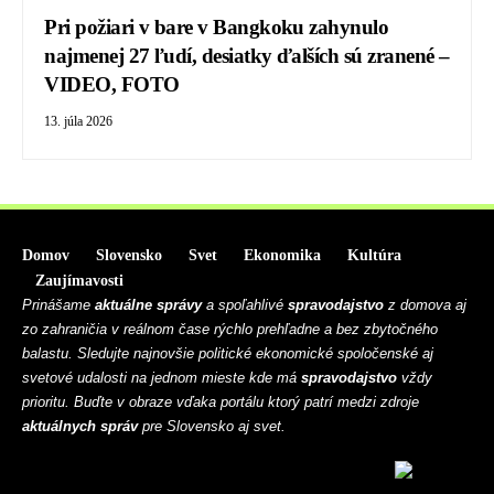
Pri požiari v bare v Bangkoku zahynulo
najmenej 27 ľudí, desiatky ďalších sú zranené –
VIDEO, FOTO
13. júla 2026
Domov
Slovensko
Svet
Ekonomika
Kultúra
Zaujímavosti
Prinášame
aktuálne správy
a spoľahlivé
spravodajstvo
z domova aj
zo zahraničia v reálnom čase rýchlo prehľadne a bez zbytočného
balastu. Sledujte najnovšie politické ekonomické spoločenské aj
svetové udalosti na jednom mieste kde má
spravodajstvo
vždy
prioritu. Buďte v obraze vďaka portálu ktorý patrí medzi zdroje
aktuálnych správ
pre Slovensko aj svet.