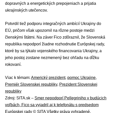
dopravných a energetických prepojeniach a prijatia
ukrajinských utečencov.
Potvrdil tiež podporu integračných ambícií Ukrajiny do
EÚ, pričom však upozornil na rôzne postoje medzi
členskými štátmi. Na záver Fico zdôraznil, že Slovenská
republika nepodporí žiadne rozhodnutie Európskej rady,
ktoré by sa týkalo vojenského financovania Ukrajiny, a
jeho postoj zostane nezmenený bez ohľadu na dĺžku
rokovaní.
Viac k témam:
Americký prezident
,
pomoc Ukrajine
,
Premiér Slovenskej republiky
,
Prezident Slovenskej
republiky
Zdroj: SITA.sk –
Smer nepodporí Pellegriniho v budúcich
voľbách, Fico sa vyjadril aj k telefonátu s predsedom
Európskej rady
© SITA Všetky práva vyhradené.