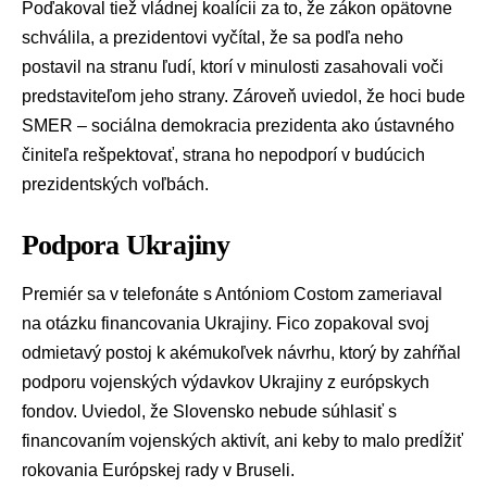
Poďakoval tiež vládnej koalícii za to, že zákon opätovne
schválila, a prezidentovi vyčítal, že sa podľa neho
postavil na stranu ľudí, ktorí v minulosti zasahovali voči
predstaviteľom jeho strany. Zároveň uviedol, že hoci bude
SMER – sociálna demokracia
prezidenta ako ústavného
činiteľa rešpektovať, strana ho nepodporí v budúcich
prezidentských voľbách.
Podpora Ukrajiny
Premiér sa v telefonáte s Antóniom Costom zameriaval
na otázku financovania Ukrajiny. Fico zopakoval svoj
odmietavý postoj k akémukoľvek návrhu, ktorý by zahŕňal
podporu vojenských výdavkov Ukrajiny z európskych
fondov. Uviedol, že Slovensko nebude súhlasiť s
financovaním vojenských aktivít, ani keby to malo predĺžiť
rokovania Európskej rady v Bruseli.