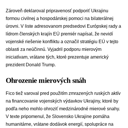
Zároveň deklaroval pripravenosť podporiť Ukrajinu
formou civilnej a hospodárskej pomoci na bilaterálnej
úrovni. V liste adresovanom predsedovi Európskej rady a
lídrom členských krajín
EÚ
premiér napísal, že nevidí
vojenské riešenie konfliktu a označil stratégiu EÚ v tejto
oblasti za neúčinnú. Vyjadril podporu mierovým
iniciatívam, vrátane tých, ktoré prezentuje americký
prezident
Donald Trump
.
Ohrozenie mierových snáh
Fico tiež varoval pred použitím zmrazených ruských aktív
na financovanie vojenských výdavkov Ukrajiny, ktoré by
podľa neho mohlo ohroziť medzinárodné mierové snahy.
V texte pripomenul, že Slovensko Ukrajine pomáha
humanitárne, vrátane dodávok energií, spolupráce na