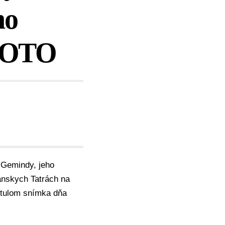
ho
 FOTO
Gemindy, jeho
anskych Tatrách na
titulom snímka dňa