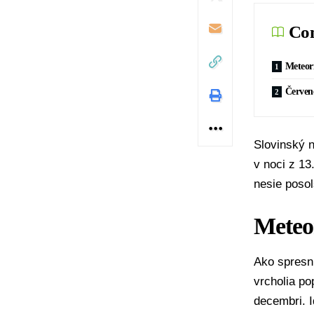
Con
Meteor
Červen
Slovinský n
v noci z 1
nesie posol
Meteo
Ako spresni
vrcholia po
decembri. I