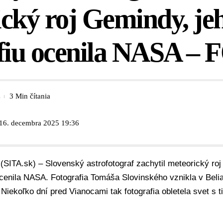
cký roj Gemindy, je
afiu ocenila NASA –
3 Min čítania
 16. decembra 2025 19:36
(SITA.sk) – Slovenský astrofotograf zachytil
meteorický roj
cenila
NASA
. Fotografia
Tomáša Slovinského
vznikla v Beli
Niekoľko dní pred Vianocami tak fotografia obletela svet s 