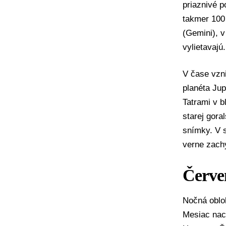
priaznivé 
takmer 100
(Gemini), v
vylietavajú.
V čase vzni
planéta Jup
Tatrami v b
starej gora
snímky. V s
verne zach
Červe
Nočná obloh
Mesiac nach