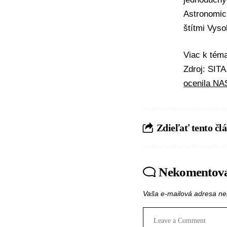
Astronomic
štítmi Vyso
Viac k té
Zdroj: SIT
ocenila N
Zdieľať tento čl
Nekomentov
Vaša e-mailová adresa ne