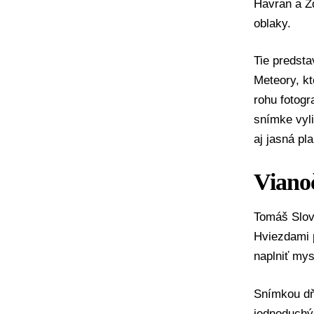
Havran a Žd
oblaky.
Tie predsta
Meteory, k
rohu fotogr
snímke vyl
aj jasná pla
Viano
Tomáš Slovi
Hviezdami p
naplniť mys
Snímkou dň
jednoduchýc