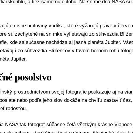
iarsku ihlu, a tiež samotnú oblohu. Na sníme dňa NASA sú v
vujú emisné hmloviny vodíka, ktoré vyžarujú práve v červene
toré sú zachytené na snímke vylietavajú zo súhvezdia Blíž
afie, kde sa súčasne nachádza aj jasná planéta Jupiter. Vš
ietavajú zo súhvezdia Blížencov v ľavom hornom rohu fotog
néta Jupiter.
čné posolstvo
nský prostredníctvom svojej fotografie poukazuje aj na via
osiate nebo podľa jeho slov dokáže na chvíľu zastaviť čas, 
eľ radosťou.
a NASA tak fotograf súčasne želá všetkým krásne Vianoce p
h okamihom, ktoré činia život vzácnym. Slovinský získal ti