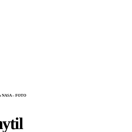
nila NASA – FOTO
ytil