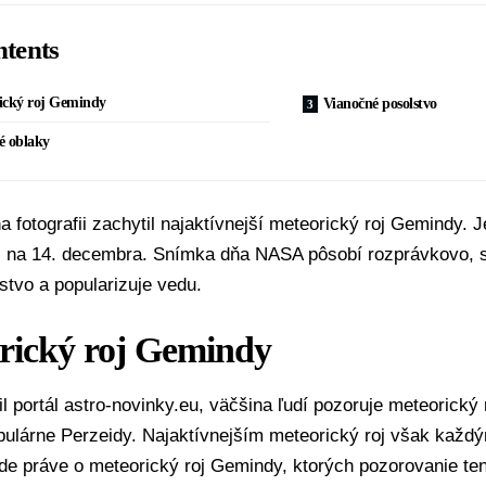
tents
ický roj Gemindy
Vianočné posolstvo
é oblaky
a fotografii zachytil najaktívnejší meteorický roj Gemindy
3. na 14. decembra. Snímka dňa NASA pôsobí rozprávkovo, 
stvo a popularizuje vedu.
rický roj Gemindy
l portál astro-novinky.eu, väčšina ľudí pozoruje meteorický r
pulárne Perzeidy. Najaktívnejším meteorický roj však každ
de práve o meteorický roj Gemindy, ktorých pozorovanie ten