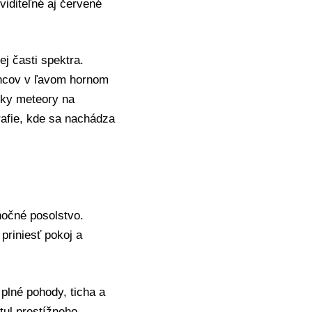
iditeľné aj červené
j časti spektra.
encov v ľavom hornom
etky meteory na
rafie, kde sa nachádza
nočné posolstvo.
priniesť pokoj a
lné pohody, ticha a
tul prestížneho