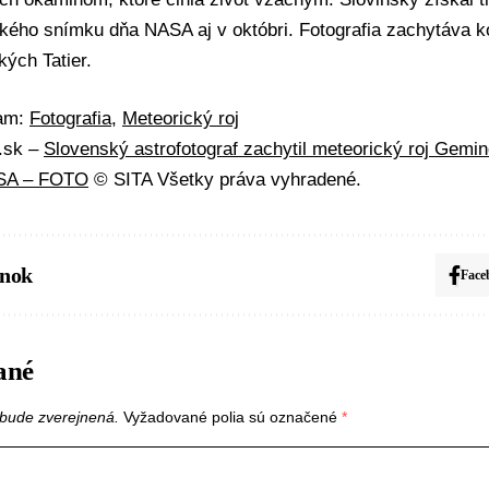
kého snímku dňa NASA aj v októbri. Fotografia zachytáva
kých Tatier.
mam:
Fotografia
,
Meteorický roj
A.sk –
Slovenský astrofotograf zachytil meteorický roj Gemind
ASA – FOTO
© SITA Všetky práva vyhradené.
ánok
Face
ané
bude zverejnená.
Vyžadované polia sú označené
*