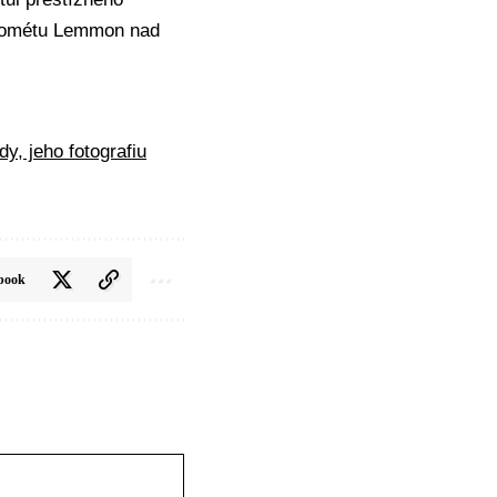
 kométu Lemmon nad
y, jeho fotografiu
book