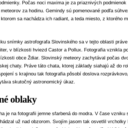
podmienky. Počas noci maxima je za priaznivých podmienok
 meteorov za hodinu. Gemindy sú pomenované podľa súhve
 ktorom sa nachádza ich radiant, a teda miesto, z ktorého m
ku snímky astrofografa Slovinského sa v tejto oblasti práve
iter, v blízkosti hviezd Castor a Pollux. Fotografia vznikla 
lízkosti obce Ždiar. Slovinský meteory zachytával počas dvo
lskej chaty. Práve táto chata, ktorej základy siahajú až do ro
pojení s krajinou tak fotografia pôsobí doslova rozprávkov
ytáva skutočný astronomický úkaz.
né oblaky
a je na fotografii jemne sfarbená do modra. V čase vzniku 
ádzal už nad obzorom. Svojím jasom tak osvetlil vrcholky 