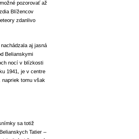
 možné pozorovať až
zdia Blížencov
eteory zdanlivo
 nachádzala aj jasná
pod Belianskymi
ch nocí v blízkosti
ku 1941, je v centre
o, napriek tomu však
snímky sa totiž
Belianskych Tatier –