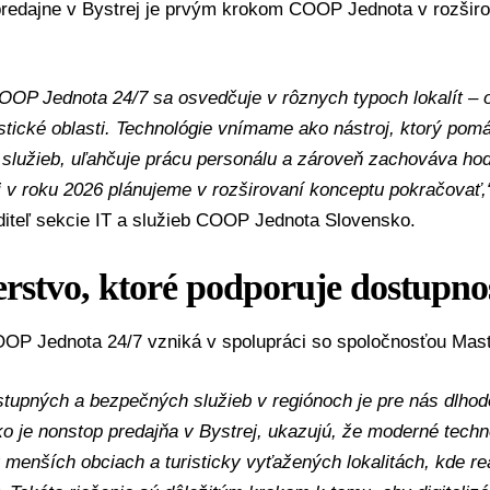
predajne v Bystrej je prvým krokom COOP Jednota v rozširo
OOP Jednota 24/7 sa osvedčuje v rôznych typoch lokalít – 
istické oblasti. Technológie vnímame ako nástroj, ktorý po
 služieb, uľahčuje prácu personálu a zároveň zachováva hod
 v roku 2026 plánujeme v rozširovaní konceptu pokračovať,
diteľ sekcie IT a služieb COOP Jednota Slovensko.
rstvo, ktoré podporuje dostupno
OP Jednota 24/7 vzniká v spolupráci so spoločnosťou Mast
tupných a bezpečných služieb v regiónoch je pre nás dlhodo
ko je nonstop predajňa v Bystrej, ukazujú, že moderné tech
 menších obciach a turisticky vyťažených lokalitách, kde r