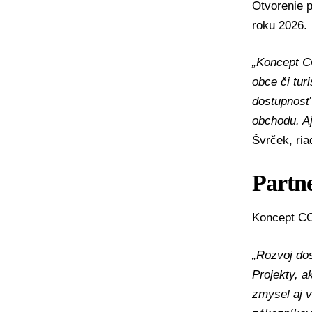
Otvorenie 
roku 2026.
„Koncept C
obce či tur
dostupnosť
obchodu. Aj
Švrček, ria
Partne
Koncept CO
„Rozvoj dos
Projekty, a
zmysel aj v