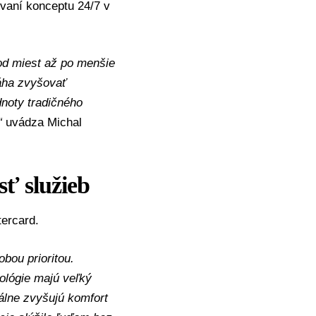
vaní konceptu 24/7 v
od miest až po menšie
máha zvyšovať
noty tradičného
“
uvádza Michal
sť služieb
ercard.
bou prioritou.
nológie majú veľký
eálne zvyšujú komfort