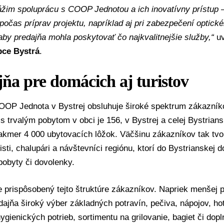
ážim spoluprácu s COOP Jednotou a ich inovatívny prístup 
 počas príprav projektu, napríklad aj pri zabezpečení optick
 aby predajňa mohla poskytovať čo najkvalitnejšie služby,“
u
bce Bystrá
.
ňa pre domácich aj turistov
OOP Jednota v Bystrej obsluhuje široké spektrum zákazník
s trvalým pobytom v obci je 156, v Bystrej a celej Bystrians
kmer 4 000 ubytovacích lôžok. Väčšinu zákazníkov tak tvori
listi, chalupári a návštevníci regiónu, ktorí do Bystrianskej 
pobyty či dovolenky.
e prispôsobený tejto štruktúre zákazníkov. Napriek menšej p
ajňa široký výber základných potravín, pečiva, nápojov, ho
hygienických potrieb, sortimentu na grilovanie, bagiet či dop