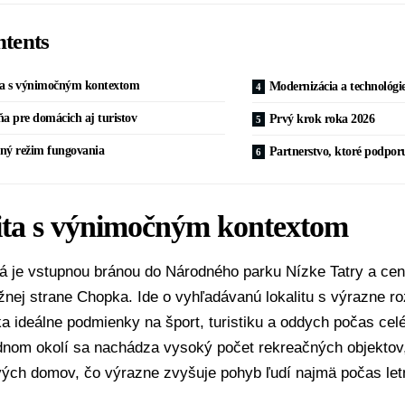
tents
ta s výnimočným kontextom
Modernizácia a technológi
a pre domácich aj turistov
Prvý krok roka 2026
ný režim fungovania
Partnerstvo, ktoré podporu
ita s výnimočným kontextom
á je vstupnou bránou do Národného parku Nízke Tatry a ce
žnej strane Chopka. Ide o vyhľadávanú lokalitu s výrazne r
a ideálne podmienky na šport, turistiku a oddych počas celé
dnom okolí sa nachádza vysoký počet rekreačných objektov,
ých domov, čo výrazne zvyšuje pohyb ľudí najmä počas letn