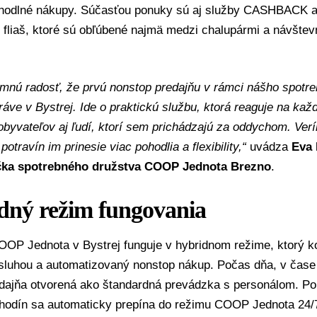
ohodlné nákupy. Súčasťou ponuky sú aj služby CASHBACK a
 fliaš, ktoré sú obľúbené najmä medzi chalupármi a návšte
mnú radosť, že prvú nonstop predajňu v rámci nášho spotr
áve v Bystrej. Ide o praktickú službu, ktorá reaguje na ka
byvateľov aj ľudí, ktorí sem prichádzajú za oddychom. Ver
otravín im prinesie viac pohodlia a flexibility,“
uvádza
Eva 
čka spotrebného družstva COOP Jednota Brezno
.
dný režim fungovania
OOP Jednota v Bystrej funguje v hybridnom režime, ktorý k
bsluhou a automatizovaný nonstop nákup. Počas dňa, v čase
redajňa otvorená ako štandardná prevádzka s personálom. P
 hodín sa automaticky prepína do režimu COOP Jednota 24/