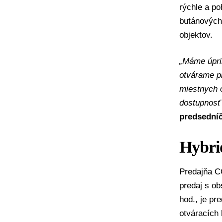
rýchle a p
butánových
objektov.
„Máme úpri
otvárame pr
miestnych o
dostupnosť p
predsední
Hybri
Predajňa C
predaj s o
hod., je p
otváracích