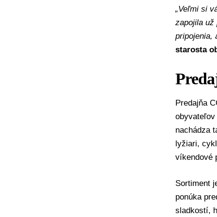
„Veľmi si v
zapojila už
pripojenia,
starosta o
Predaj
Predajňa C
obyvateľov 
nachádza ta
lyžiari, cyk
víkendové 
Sortiment j
ponúka pred
sladkostí, 