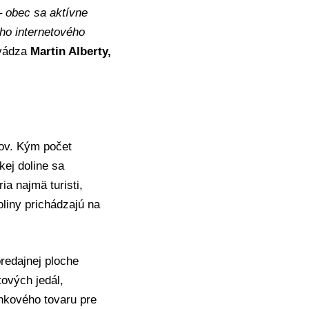
– obec sa aktívne
ého internetového
vádza
Martin Alberty,
ov. Kým počet
kej doline sa
a najmä turisti,
doliny prichádzajú na
redajnej ploche
tových jedál,
lnkového tovaru pre