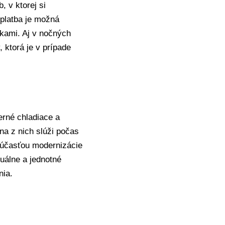
 v ktorej si
platba je možná
nkami. Aj v nočných
ktorá je v prípade
rné chladiace a
a z nich slúži počas
Súčasťou modernizácie
uálne a jednotné
nia.