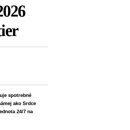
2026
ier
uje spotrebné
známej ako Srdce
ednota 24/7 na