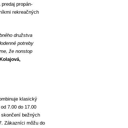
 predaj propán-
vníkmi rekreačných
ebného družstva
ždodenné potreby
íme, že nonstop
Kolajová,
ombinuje klasický
 od 7.00 do 17.00
o skončení bežných
7. Zákazníci môžu do