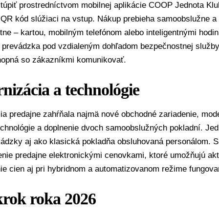
túpiť prostredníctvom mobilnej aplikácie COOP Jednota Klub,
 QR kód slúžiaci na vstup. Nákup prebieha samoobslužne a 
ne – kartou, mobilným telefónom alebo inteligentnými hodi
e prevádzka pod vzdialeným dohľadom bezpečnostnej služby, 
hopná so zákazníkmi komunikovať.
izácia a technológie
ia predajne zahŕňala najmä nové obchodné zariadenie, mode
echnológie a doplnenie dvoch samoobslužných pokladní. Jedn
vádzky aj ako klasická pokladňa obsluhovaná personálom. 
enie predajne elektronickými cenovkami, ktoré umožňujú akt
ie cien aj pri hybridnom a automatizovanom režime fungova
krok roka 2026