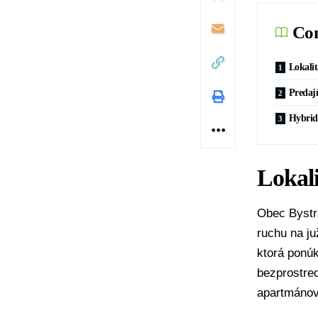
Con
Lokali
Predajň
Hybrid
Lokal
Obec Bystr
ruchu na ju
ktorá ponúk
bezprostre
apartmánov