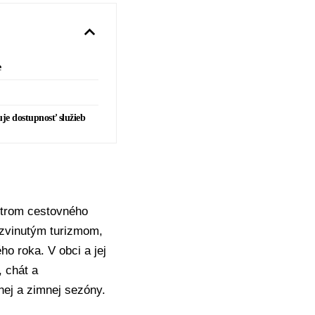
e
je dostupnosť služieb
ntrom cestovného
ozvinutým turizmom,
ho roka. V obci a jej
 chát a
ej a zimnej sezóny.