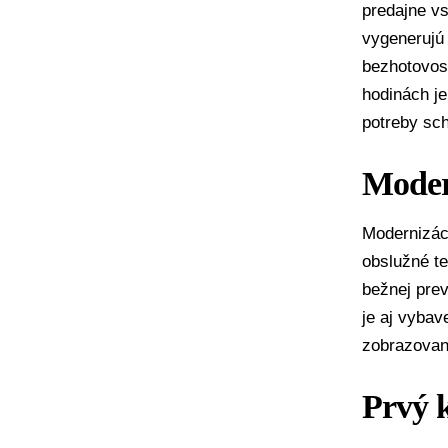
predajne vs
vygenerujú
bezhotovost
hodinách j
potreby sc
Modern
Modernizác
obslužné t
bežnej pre
je aj vybav
zobrazovan
Prvý 